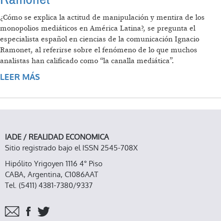
¿Cómo se explica la actitud de manipulación y mentira de los
monopolios mediáticos en América Latina?, se pregunta el
especialista español en ciencias de la comunicación Ignacio
Ramonet, al referirse sobre el fenómeno de lo que muchos
analistas han calificado como “la canalla mediática”.
LEER MÁS
SOBRE “LATIFUNDIOS MEDIÁTICOS
IMPULSAN INSURRECCIÓN CONTRA
GOBIERNOS PROGRESISTAS EN AMÉRICA
LATINA PORQUE ESTÁN AFECTANDO SUS
INTERESES”: RAMONET
IADE / REALIDAD ECONOMICA
Sitio registrado bajo el ISSN 2545-708X
Hipólito Yrigoyen 1116 4° Piso
CABA, Argentina, C1086AAT
Tel. (5411) 4381-7380/9337