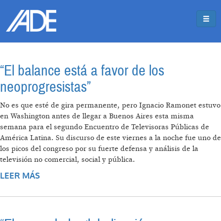
Pasar al contenido principal
Jump to main content
“El balance está a favor de los
neoprogresistas”
No es que esté de gira permanente, pero Ignacio Ramonet estuvo
en Washington antes de llegar a Buenos Aires esta misma
semana para el segundo Encuentro de Televisoras Públicas de
América Latina. Su discurso de este viernes a la noche fue uno de
los picos del congreso por su fuerte defensa y análisis de la
televisión no comercial, social y pública.
LEER MÁS
SOBRE “EL BALANCE ESTÁ A FAVOR DE LOS
NEOPROGRESISTAS”