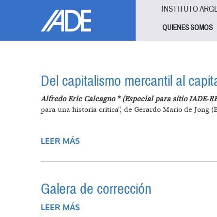
Pasar al contenido principal
Jump to main content
INSTITUTO ARG
QUIENES SOMOS
Del capitalismo mercantil al capit
Alfredo Eric Calcagno * (Especial para sitio IADE-R
para una historia critica", de Gerardo Mario de Jong (
LEER MÁS
SOBRE DEL CAPITALISMO MERCANT
Galera de corrección
LEER MÁS
SOBRE GALERA DE CORRECCIÓN