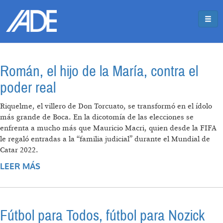
Pasar al contenido principal
Jump to main content
Román, el hijo de la María, contra el
poder real
Riquelme, el villero de Don Torcuato, se transformó en el ídolo
más grande de Boca. En la dicotomía de las elecciones se
enfrenta a mucho más que Mauricio Macri, quien desde la FIFA
le regaló entradas a la “familia judicial” durante el Mundial de
Catar 2022.
LEER MÁS
SOBRE ROMÁN, EL HIJO DE LA MARÍA,
CONTRA EL PODER REAL
Fútbol para Todos, fútbol para Nozick