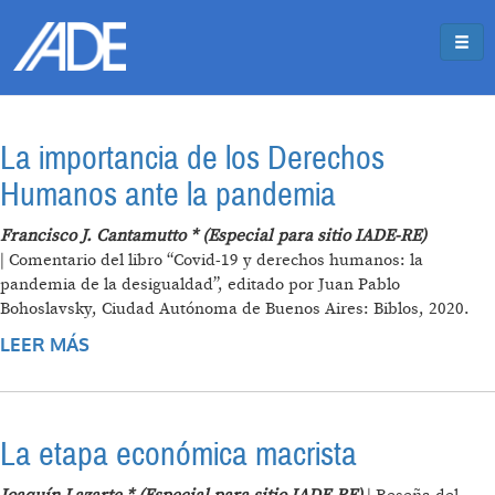
Pasar al contenido principal
Jump to main content
La importancia de los Derechos
Humanos ante la pandemia
Francisco J. Cantamutto * (Especial para sitio IADE-RE)
| Comentario del libro “Covid-19 y derechos humanos: la
pandemia de la desigualdad”, editado por Juan Pablo
Bohoslavsky, Ciudad Autónoma de Buenos Aires: Biblos, 2020.
LEER MÁS
SOBRE LA IMPORTANCIA DE LOS DERECHOS
HUMANOS ANTE LA PANDEMIA
La etapa económica macrista