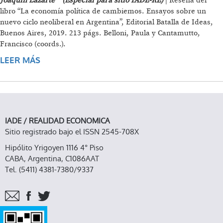
Joaquín Lazarte * (Especial para sitio IADE-RE)
| Reseña del
libro “La economía política de cambiemos. Ensayos sobre un
nuevo ciclo neoliberal en Argentina”, Editorial Batalla de Ideas,
Buenos Aires, 2019. 213 págs. Belloni, Paula y Cantamutto,
Francisco (coords.).
LEER MÁS
SOBRE LA ETAPA ECONÓMICA MACRISTA
IADE / REALIDAD ECONOMICA
Sitio registrado bajo el ISSN 2545-708X
Hipólito Yrigoyen 1116 4° Piso
CABA, Argentina, C1086AAT
Tel. (5411) 4381-7380/9337