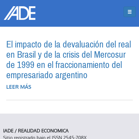
Pasar al contenido principal
Jump to main content
El impacto de la devaluación del real
en Brasil y de la crisis del Mercosur
de 1999 en el fraccionamiento del
empresariado argentino
LEER MÁS
SOBRE EL IMPACTO DE LA DEVALUACIÓN
DEL REAL EN BRASIL Y DE LA CRISIS DEL
MERCOSUR DE 1999 EN EL
FRACCIONAMIENTO DEL EMPRESARIADO
ARGENTINO
IADE / REALIDAD ECONOMICA
Sitio registrado bajo el ISSN 2545-708X