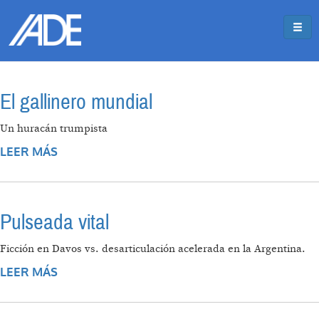
Pasar al contenido principal
Jump to main content
El gallinero mundial
Un huracán trumpista
LEER MÁS
SOBRE EL GALLINERO MUNDIAL
Pulseada vital
Ficción en Davos vs. desarticulación acelerada en la Argentina.
LEER MÁS
SOBRE PULSEADA VITAL