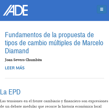
Pasar al contenido principal
Jump to main content
Fundamentos de la propuesta de
tipos de cambio múltiples de Marcelo
Diamand
Joan Severo Chumbita
LEER MÁS
SOBRE FUNDAMENTOS DE LA PROPUESTA
DE TIPOS DE CAMBIO MÚLTIPLES DE
MARCELO DIAMAND
La EPD
Las tensiones en el frente cambiario y financiero son expresiones
de un debate medular que recorre la historia económica local