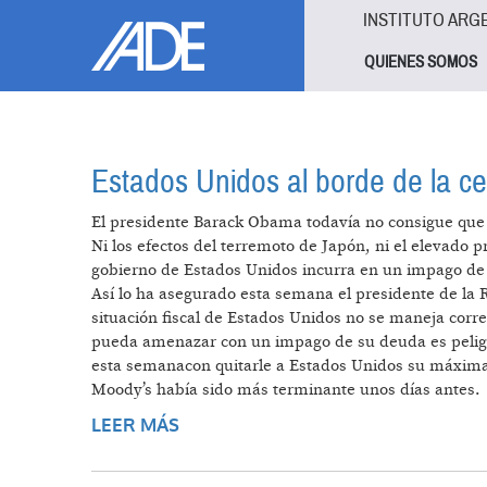
Pasar al contenido principal
Jump to main content
INSTITUTO ARG
QUIENES SOMOS
Estados Unidos al borde de la c
El presidente Barack Obama todavía no consigue que e
Ni los efectos del terremoto de Japón, ni el elevado p
gobierno de Estados Unidos incurra en un impago de
Así lo ha asegurado esta semana el presidente de la R
situación fiscal de Estados Unidos no se maneja corr
pueda amenazar con un impago de su deuda es peligro
esta semanacon quitarle a Estados Unidos su máxima ca
Moody’s había sido más terminante unos días antes.
LEER MÁS
SOBRE ESTADOS UNIDOS AL BORD