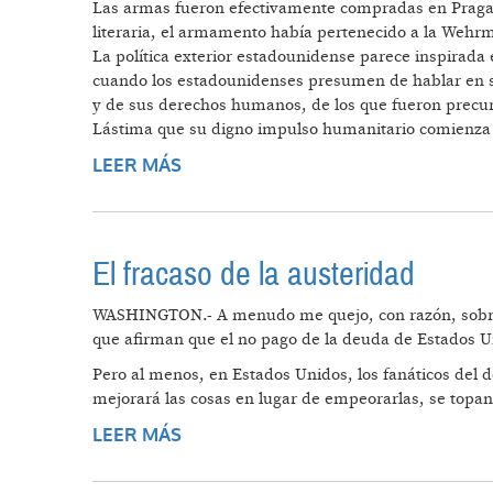
Las armas fueron efectivamente compradas en Praga po
literaria, el armamento había pertenecido a la Wehrma
La política exterior estadounidense parece inspirada
cuando los estadounidenses presumen de hablar en ser
y de sus derechos humanos, de los que fueron precu
Lástima que su digno impulso humanitario comienza 
LEER MÁS
SOBRE SOBRE ESTADOS UNIDOS
El fracaso de la austeridad
WASHINGTON.- A menudo me quejo, con razón, sobre e
que afirman que el no pago de la deuda de Estados U
Pero al menos, en Estados Unidos, los fanáticos del d
mejorará las cosas en lugar de empeorarlas, se topan
LEER MÁS
SOBRE EL FRACASO DE LA AUSTE