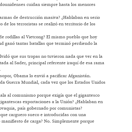
stadounidenses cuidan siempre hasta los menores
 armas de destrucción masiva? ¿Hablaban en serio
e los terroristas se realizó en territorio de los
de rodillas al Vietcong? El mismo pueblo que hoy
nd ganó tantas batallas que terminó perdiendo la
olvidó que sus tropas no tuvieron nada que ver en la
qtada al Sader, principal referente iraquí de esa rama
.
 sopor, Obama lo envió a pacificar Afganistán.
nda Guerra Mundial, cada vez que los Estados Unidos
ala al comunismo porque exigía que el gigantesco
gigantescas exportaciones a la Unión? ¿Hablaban en
ovaquia, país gobernado por comunistas?
que carguero sueco e introducidas con una
lso manifiesto de carga? No. Simplemente porque