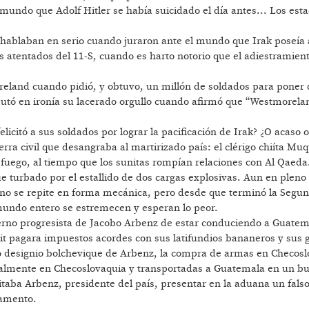
 mundo que Adolf Hitler se había suicidado el día antes... Los e
 hablaban en serio cuando juraron ante el mundo que Irak poseía
tentados del 11-S, cuando es harto notorio que el adiestramiento d
reland cuando pidió, y obtuvo, un millón de soldados para poner 
smutó en ironía su lacerado orgullo cuando afirmó que “Westmorela
licitó a sus soldados por lograr la pacificación de Irak? ¿O acaso 
uerra civil que desangraba al martirizado país: el clérigo chiíta Mu
 fuego, al tiempo que los sunitas rompían relaciones con Al Qaeda
ue turbado por el estallido de dos cargas explosivas. Aun en pleno
 no se repite en forma mecánica, pero desde que terminó la Segu
mundo entero se estremecen y esperan lo peor.
erno progresista de Jacobo Arbenz de estar conduciendo a Guatem
it pagara impuestos acordes con sus latifundios bananeros y sus 
o designio bolchevique de Arbenz, la compra de armas en Checosl
lmente en Checoslovaquia y transportadas a Guatemala en un bu
sitaba Arbenz, presidente del país, presentar en la aduana un fa
gamento.