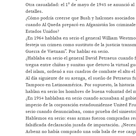
Otra casualidad: el 1º de mayo de 1945 se anunció al
detalles.
¿Cómo podría creerse que Bush y halcones asociados
cuando Al Qaeda preparó en Afganistán los criminales a
Estados Unidos?
¿En 1964 hablaba en serio el general William Westmo
festeja un crimen como sustituto de la justicia tran
Guerra de Vietnam”. Por hablar en serio.
¿Hablaba en serio el general David Petraeus cuando fe
tregua entre chiítas y sunitas que detuvo la virtual g
del islam, ordenó a sus cuadros de combate el alto el
Al día siguiente de su arenga, el sueño de Petraeus f
Tampoco en Latinoamérica. Por supuesto, la historia
hablan en serio los hombres de buena voluntad del 
¿En 1954 hablaban en serio cuando acusaban al gobi
imperio de la corporación estadounidense United Fru
serio cuando denunciaban, como prueba del siniestr
Hablemos en serio: esas armas fueron compradas rea
falsificada declaración jurada de importación. ¿Nece
Arbenz no había comprado una sola bala de ese car