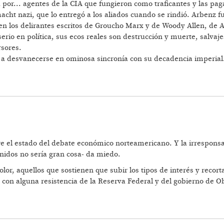
r... agentes de la CIA que fungieron como traficantes y las paga
cht nazi, que lo entregó a los aliados cuando se rindió. Arbenz f
 en los delirantes escritos de Groucho Marx y de Woody Allen, de
io en política, sus ecos reales son destrucción y muerte, salvaj
rsores.
a desvanecerse en ominosa sincronía con su decadencia imperial
l estado del debate económico norteamericano. Y la irresponsabi
nidos no sería gran cosa- da miedo.
olor, aquellos que sostienen que subir los tipos de interés y recor
 con alguna resistencia de la Reserva Federal y del gobierno de 
RIDAD