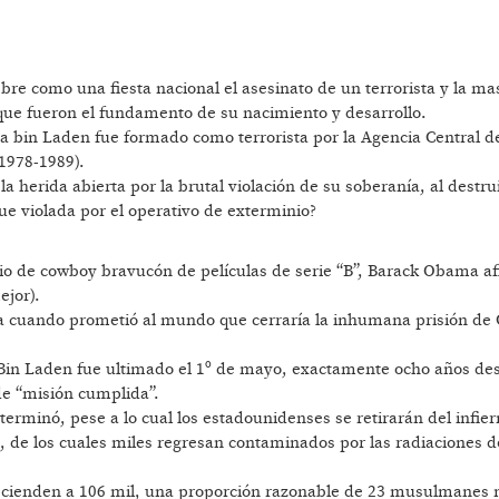
re como una fiesta nacional el asesinato de un terrorista y la m
 que fueron el fundamento de su nacimiento y desarrollo.
a bin Laden fue formado como terrorista por la Agencia Central d
(1978-1989).
 herida abierta por la brutal violación de su soberanía, al destru
fue violada por el operativo de exterminio?
pio de cowboy bravucón de películas de serie “B”, Barack Obama 
ejor).
a cuando prometió al mundo que cerraría la inhumana prisión de
 Bin Laden fue ultimado el 1º de mayo, exactamente ocho años de
de “misión cumplida”.
erminó, pese a lo cual los estadounidenses se retirarán del infier
, de los cuales miles regresan contaminados por las radiaciones d
 ascienden a 106 mil, una proporción razonable de 23 musulmanes 