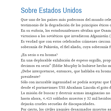
Sobre Estados Unidos
Que uno de los países más poderosos del mundo celeb
testimonio de la degradación de los principios éticos
En su euforia, los estadounidenses olvidan que Osam
victorioso a los soviéticos que invadieron Afganistán 
Es verdad que con estos celebrados crímenes cierran la
soberanía de Pakistán, el fiel aliado, cuya soberanía 
¿En serio o en broma?
En una deplorable exhibición de espeso orgullo, pro
decimos en serio” (Eddie Murphy lo hubiese hecho m
¿Debe interpretarse, entonces, que hablaba en brom
presidente?
Sólo con incurable ingenuidad se podría aceptar que
desde el portaaviones USS Abraham Lincoln el grito 
La misión de buscar y destruir armas imaginarias no t
hasta ahora, 4.415 soldados muertos y 32 mil heridos
dejarán crueles secuelas de discapacidades.
Por cierto, los civiles iraquíes desarmados muertos