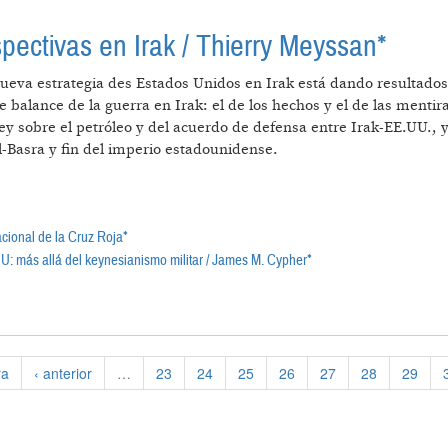
pectivas en Irak / Thierry Meyssan*
ueva estrategia des Estados Unidos en Irak está dando resultados 
balance de la guerra en Irak: el de los hechos y el de las mentir
 ley sobre el petróleo y del acuerdo de defensa entre Irak-EE.UU., 
l-Basra y fin del imperio estadounidense.
nacional de la Cruz Roja*
U: más allá del keynesianismo militar / James M. Cypher*
CE Y PERSPECTIVAS EN IRAK / THIERRY MEYSSAN*
ra
‹ anterior
…
23
24
25
26
27
28
29