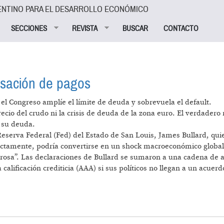
ENTINO PARA EL DESARROLLO ECONÓMICO
SECCIONES
REVISTA
BUSCAR
CONTACTO
esación de pagos
l Congreso amplíe el límite de deuda y sobrevuela el default.
recio del crudo ni la crisis de deuda de la zona euro. El verdadero 
 su deuda.
eserva Federal (Fed) del Estado de San Louis, James Bullard, quie
ectamente, podría convertirse en un shock macroeconómico global”
sa”. Las declaraciones de Bullard se sumaron a una cadena de ad
lificación crediticia (AAA) si sus políticos no llegan a un acuer
E DE LA CESACIÓN DE PAGOS