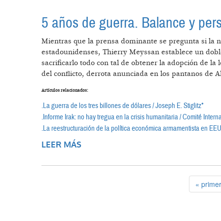
5 años de guerra. Balance y pers
Mientras que la prensa dominante se pregunta si la n
estadounidenses, Thierry Meyssan establece un doble 
sacrificarlo todo con tal de obtener la adopción de la
del conflicto, derrota anunciada en los pantanos de A
Artículos relacionados:
.La guerra de los tres billones de dólares / Joseph E. Stiglitz*
.Informe Irak: no hay tregua en la crisis humanitaria / Comité Inter
.La reestructuración de la política económica armamentista en EEU
LEER MÁS
SOBRE 5 AÑOS DE GUERRA. BALAN
« prime