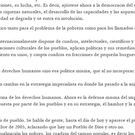
iones, su lucha, etc. Es decir, ajústese ahora a la democracia del 
s riquezas naturales, el desarrollo de las capacidades y las aspira
edad se degrada y se entra en involución.
tico tanto para el problema de la pobreza como para los llamados
ternacionalmente dispone de cuadros, intelectuales, científicos y 
aciones culturales de los pueblos, aplican políticas y sus remedios
iento en unos, y coopta cuadros en fracciones de pequeña burgue
 derechos humanos sino esa política misma, que al no incorporar l
un cambio en la estrategia imperialista en donde ha pasado a la an
ctrina de los derechos humanos. Ahora es la defensa misma del im
uesta por parte de los pueblos y en su estrategia, el hambre y la
o de pueblo. Se habla de gente, hasta el día de hoy y aparece el 
tubre de 2005, aclarando que hay un Pueblo de Dios y otro no.
ualización los pobres, los cuadros del campo popular, es decir los