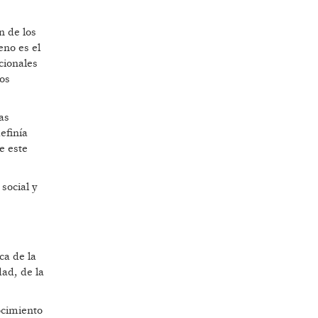
n de los
eno es el
cionales
pos
as
efinía
e este
social y
ca de la
dad, de la
ocimiento