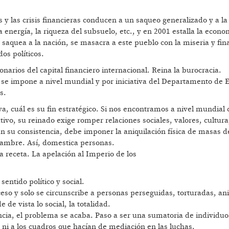
s y las crisis financieras conducen a un saqueo generalizado y a l
 energía, la riqueza del subsuelo, etc., y en 2001 estalla la econo
ero saquea a la nación, se masacra a este pueblo con la miseria y fi
os políticos.
narios del capital financiero internacional. Reina la burocracia.
se impone a nivel mundial y por iniciativa del Departamento de 
s.
a, cuál es su fin estratégico. Si nos encontramos a nivel mundial 
tivo, su reinado exige romper relaciones sociales, valores, cultura,
ún su consistencia, debe imponer la aniquilación física de masas d
 hambre. Así, domestica personas.
la receta. La apelación al Imperio de los
 sentido político y social.
eso y solo se circunscribe a personas perseguidas, torturadas, an
 de vista lo social, la totalidad.
encia, el problema se acaba. Paso a ser una sumatoria de individu
o, ni a los cuadros que hacían de mediación en las luchas.