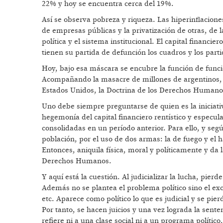
22% y hoy se encuentra cerca del 19%.
Así se observa pobreza y riqueza. Las hiperinflacione
de empresas públicas y la privatización de otras, de la
política y el sistema institucional. El capital financi
tienen su partida de defunción los cuadros y los partid
Hoy, bajo esa máscara se encubre la función de funcio
Acompañando la masacre de millones de argentinos, 
Estados Unidos, la Doctrina de los Derechos Humano
Uno debe siempre preguntarse de quien es la iniciativ
hegemonía del capital financiero rentístico y especula
consolidadas en un período anterior. Para ello, y seg
población, por el uso de dos armas: la de fuego y el
Entonces, aniquila física, moral y políticamente y da 
Derechos Humanos.
Y aquí está la cuestión. Al judicializar la lucha, pierde
Además no se plantea el problema político sino el exc
etc. Aparece como político lo que es judicial y se pierde
Por tanto, se hacen juicios y una vez lograda la sent
refiere ni a una clase social ni a un programa polític