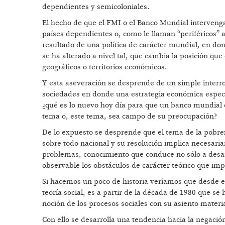
dependientes y semicoloniales.
El hecho de que el FMI o el Banco Mundial intervenga 
países dependientes o, como le llaman “periféricos” 
resultado de una política de carácter mundial, en don
se ha alterado a nivel tal, que cambia la posición q
geográficos o territorios económicos.
Y esta aseveración se desprende de un simple interro
sociedades en donde una estrategia económica especí
¿qué es lo nuevo hoy día para que un banco mundial q
tema o, este tema, sea campo de su preocupación?
De lo expuesto se desprende que el tema de la pobrez
sobre todo nacional y su resolución implica necesari
problemas, conocimiento que conduce no sólo a desarr
observable los obstáculos de carácter teórico que im
Si hacemos un poco de historia veríamos que desde el
teoría social, es a partir de la década de 1980 que se 
noción de los procesos sociales con su asiento materia
Con ello se desarrolla una tendencia hacia la negació