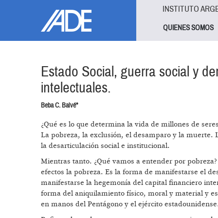
Pasar al contenido principal
Jump to main content
INSTITUTO ARG
QUIENES SOMOS
Estado Social, guerra social y d
intelectuales.
Beba C. Balvé*
¿Qué es lo que determina la vida de millones de seres
La pobreza, la exclusión, el desamparo y la muerte. 
la desarticulación social e institucional.
Mientras tanto. ¿Qué vamos a entender por pobreza? E
efectos la pobreza. Es la forma de manifestarse el de
manifestarse la hegemonía del capital financiero inte
forma del aniquilamiento físico, moral y material y e
en manos del Pentágono y el ejército estadounidense