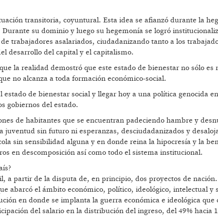
tuación transitoria, coyuntural. Esta idea se afianzó durante la h
na. Durante su dominio y luego su hegemonía se logró institucionaliz
de trabajadores asalariados, ciudadanizando tanto a los trabajado
l desarrollo del capital y el capitalismo.
que la realidad demostró que este estado de bienestar no sólo es r
 que no alcanza a toda formación económico-social.
estado de bienestar social y llegar hoy a una política genocida e
los gobiernos del estado.
lones de habitantes que se encuentran padeciendo hambre y desnu
na juventud sin futuro ni esperanzas, desciudadanizados y desaloj
cola sin sensibilidad alguna y en donde reina la hipocresía y la be
dros en descomposición así como todo el sistema institucional.
aís?
l, a partir de la disputa de, en principio, dos proyectos de nación.
e abarcó el ámbito económico, político, ideológico, intelectual y s
lución en donde se implanta la guerra económica e ideológica que
cipación del salario en la distribución del ingreso, del 49% hacia 