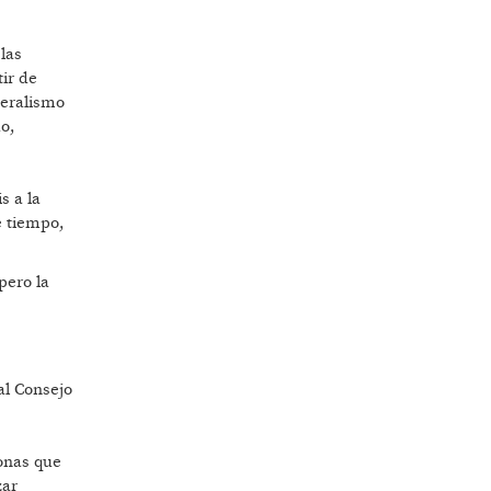
las
ir de
beralismo
do,
s a la
e tiempo,
pero la
al Consejo
sonas que
zar