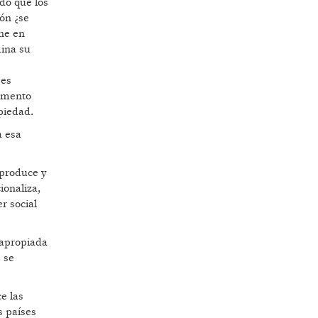
do que los
ión ¿se
one en
mina su
 es
momento
opiedad.
a esa
 produce y
ionaliza,
r social
 apropiada
 se
e las
s países