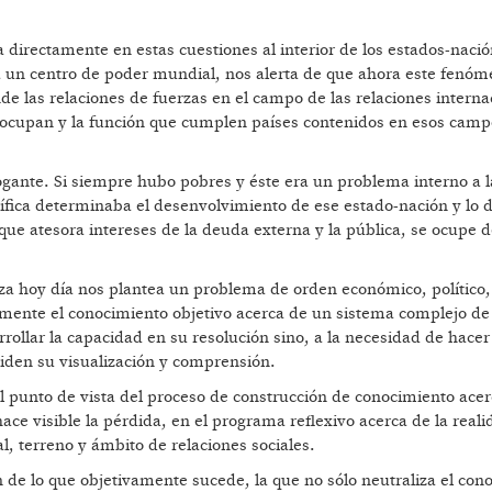
directamente en estas cuestiones al interior de los estados-nació
a un centro de poder mundial, nos alerta de que ahora este fenóm
de las relaciones de fuerzas en el campo de las relaciones interna
ue ocupan y la función que cumplen países contenidos en esos cam
gante. Si siempre hubo pobres y éste era un problema interno a l
fica determinaba el desenvolvimiento de ese estado-nación y lo d
ue atesora intereses de la deuda externa y la pública, se ocupe d
a hoy día nos plantea un problema de orden económico, político, 
amente el conocimiento objetivo acerca de un sistema complejo de
ollar la capacidad en su resolución sino, a la necesidad de hacer
piden su visualización y comprensión.
 punto de vista del proceso de construcción de conocimiento acer
hace visible la pérdida, en el programa reflexivo acerca de la reali
l, terreno y ámbito de relaciones sociales.
n de lo que objetivamente sucede, la que no sólo neutraliza el con