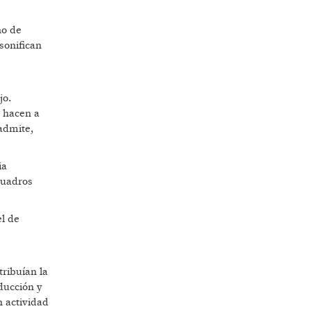
no de
sonifican
jo.
a hacen a
 admite,
ia
cuadros
el de
tribuían la
ducción y
n actividad