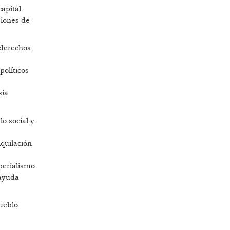
capital
ciones de
 derechos
políticos
sía
o social y
iquilación
perialismo
 ayuda
pueblo