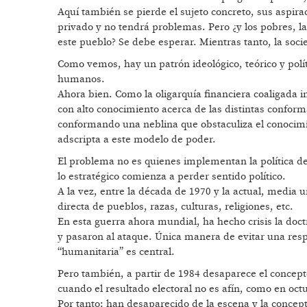
Aquí también se pierde el sujeto concreto, sus aspirac
privado y no tendrá problemas. Pero ¿y los pobres, la
este pueblo? Se debe esperar. Mientras tanto, la soci
Como vemos, hay un patrón ideológico, teórico y polí
humanos.
Ahora bien. Como la oligarquía financiera coaligada in
con alto conocimiento acerca de las distintas conform
conformando una neblina que obstaculiza el conocim
adscripta a este modelo de poder.
El problema no es quienes implementan la política de
lo estratégico comienza a perder sentido político.
A la vez, entre la década de 1970 y la actual, media 
directa de pueblos, razas, culturas, religiones, etc.
En esta guerra ahora mundial, ha hecho crisis la do
y pasaron al ataque. Única manera de evitar una resp
“humanitaria” es central.
Pero también, a partir de 1984 desaparece el concept
cuando el resultado electoral no es afín, como en oc
Por tanto: han desaparecido de la escena y la concept