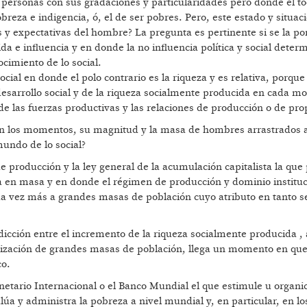
 personas con sus gradaciones y particularidades pero donde el to
breza e indigencia, ó, el de ser pobres. Pero, este estado y situac
s y expectativas del hombre? La pregunta es pertinente si se la p
a e influencia y en donde la no influencia política y social deter
ocimiento de lo social.
ocial en donde el polo contrario es la riqueza y es relativa, porque
esarrollo social y de la riqueza socialmente producida en cada 
o de las fuerzas productivas y las relaciones de producción o de pr
ún los momentos, su magnitud y la masa de hombres arrastrados 
mundo de lo social?
de producción y la ley general de la acumulación capitalista la que
 en masa y en donde el régimen de producción y dominio instituc
cada vez más a grandes masas de población cuyo atributo en tanto se
dicción entre el incremento de la riqueza socialmente producida ,
rización de grandes masas de población, llega un momento en que
co.
netario Internacional o el Banco Mundial el que estimule u organic
a y administra la pobreza a nivel mundial y, en particular, en lo