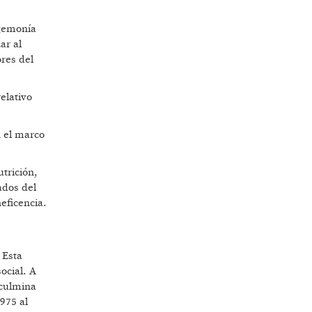
egemonía
ar al
res del
elativo
n el marco
trición,
ados del
neficencia.
 Esta
ocial. A
 culmina
1975 al