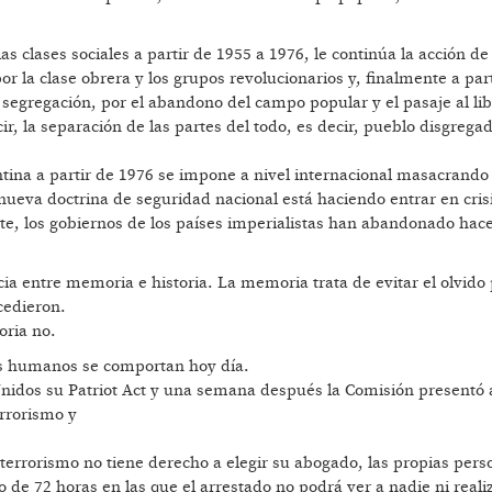
 clases sociales a partir de 1955 a 1976, le continúa la acción de 
 la clase obrera y los grupos revolucionarios y, finalmente a part
a segregación, por el abandono del campo popular y el pasaje al li
cir, la separación de las partes del todo, es decir, pueblo disgrega
ntina a partir de 1976 se impone a nivel internacional masacrando
a nueva doctrina de seguridad nacional está haciendo entrar en crisi
te, los gobiernos de los países imperialistas han abandonado hac
cia entre memoria e historia. La memoria trata de evitar el olvido 
cedieron.
oria no.
os humanos se comportan hoy día.
nidos su Patriot Act y una semana después la Comisión presentó 
errorismo y
terrorismo no tiene derecho a elegir su abogado, las propias per
 de 72 horas en las que el arrestado no podrá ver a nadie ni reali