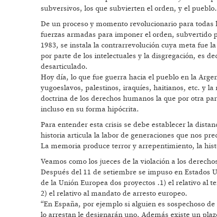
subversivos, los que subvierten el orden, y el pueblo.
De un proceso y momento revolucionario para todas las
fuerzas armadas para imponer el orden, subvertido por
1983, se instala la contrarrevolución cuya meta fue l
por parte de los intelectuales y la disgregación, es de
desarticulado.
Hoy día, lo que fue guerra hacia el pueblo en la Arge
yugoeslavos, palestinos, iraquíes, haitianos, etc. y l
doctrina de los derechos humanos la que por otra par
incluso en su forma hipócrita.
Para entender esta crisis se debe establecer la distan
historia articula la labor de generaciones que nos pre
La memoria produce terror y arrepentimiento, la hist
Veamos como los jueces de la violación a los derech
Después del 11 de setiembre se impuso en Estados U
de la Unión Europea dos proyectos .1) el relativo al t
2) el relativo al mandato de arresto europeo.
“En España, por ejemplo si alguien es sospechoso de 
lo arrestan le designarán uno. Además existe un plazo