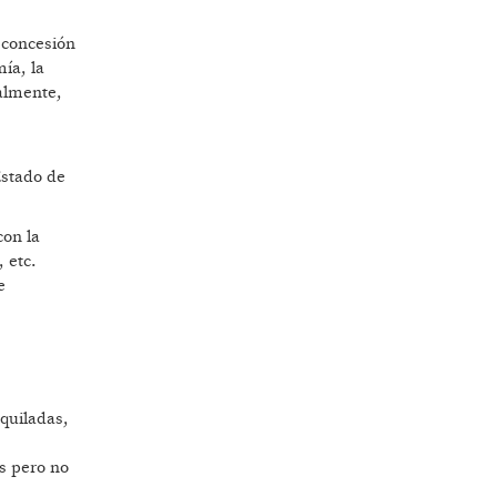
a concesión
mía, la
nalmente,
Estado de
con la
 etc.
e
iquiladas,
os pero no