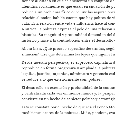
Refiere al estado en que se encuentra un conjunto de
identifica socialmente es que están en situación de po
reduce a un problema físico o incluye las aspiracione
relación al poder, habida cuenta que hay pobres de vid
vida. Esta relación entre vida e influencia hace al con
A su vez, la pobreza expresa el polo de una relación s
histórica. Su magnitud y profundidad dependen del d
histórico y hace a la contradicción entre el desarroll
Ahora bien. ¿Qué proceso específico determina, seg
situación? ¿Ese que determina las leyes que rigen el 
Desde nuestra perspectiva, es el proceso capitalista 
reproduce en forma progresiva y ampliada la pobreza
legaliza, justifica, organiza, administra y gerencia 
se reduce a lo que exteriormente son: pobres.
El desarrollo en extensión y profundidad de la contra
y centralizada cada vez en menos manos y, la paupe
convierte en un hecho de carácter político y estratégi
Esto se constata por el hecho de que sea el Fondo Mo
mediciones acerca de la pobreza. Mide, pondera, evalú