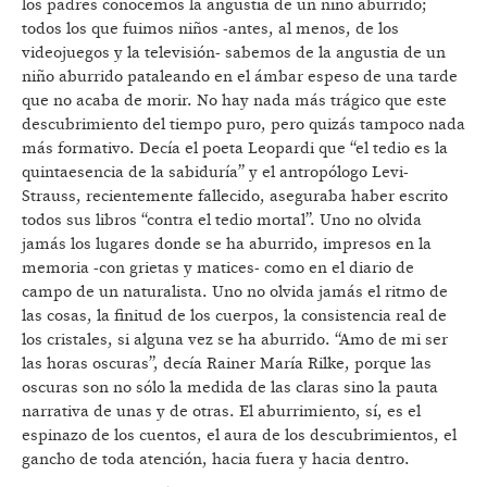
los padres conocemos la angustia de un niño aburrido;
todos los que fuimos niños -antes, al menos, de los
videojuegos y la televisión- sabemos de la angustia de un
niño aburrido pataleando en el ámbar espeso de una tarde
que no acaba de morir. No hay nada más trágico que este
descubrimiento del tiempo puro, pero quizás tampoco nada
más formativo. Decía el poeta Leopardi que “el tedio es la
quintaesencia de la sabiduría” y el antropólogo Levi-
Strauss, recientemente fallecido, aseguraba haber escrito
todos sus libros “contra el tedio mortal”. Uno no olvida
jamás los lugares donde se ha aburrido, impresos en la
memoria -con grietas y matices- como en el diario de
campo de un naturalista. Uno no olvida jamás el ritmo de
las cosas, la finitud de los cuerpos, la consistencia real de
los cristales, si alguna vez se ha aburrido. “Amo de mi ser
las horas oscuras”, decía Rainer María Rilke, porque las
oscuras son no sólo la medida de las claras sino la pauta
narrativa de unas y de otras. El aburrimiento, sí, es el
espinazo de los cuentos, el aura de los descubrimientos, el
gancho de toda atención, hacia fuera y hacia dentro.