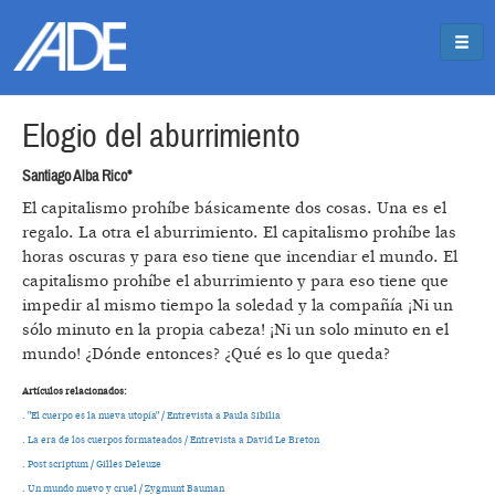
Pasar al contenido principal
Jump to main content
Elogio del aburrimiento
Santiago Alba Rico*
El capitalismo prohíbe básicamente dos cosas. Una es el
regalo. La otra el aburrimiento. El capitalismo prohíbe las
horas oscuras y para eso tiene que incendiar el mundo. El
capitalismo prohíbe el aburrimiento y para eso tiene que
impedir al mismo tiempo la soledad y la compañía ¡Ni un
sólo minuto en la propia cabeza! ¡Ni un solo minuto en el
mundo! ¿Dónde entonces? ¿Qué es lo que queda?
Artículos relacionados:
. "El cuerpo es la nueva utopía" / Entrevista a Paula Sibilia
. La era de los cuerpos formateados / Entrevista a David Le Breton
. Post scriptum / Gilles Deleuze
. Un mundo nuevo y cruel / Zygmunt Bauman