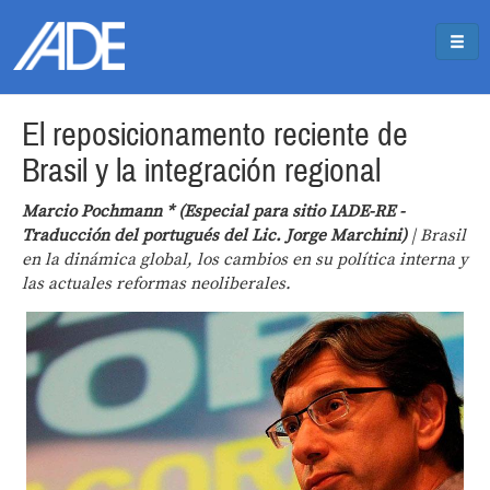
Pasar al contenido principal
Jump to main content
El reposicionamento reciente de
Brasil y la integración regional
Marcio Pochmann * (Especial para sitio IADE-RE -
Traducción del portugués del Lic. Jorge Marchini)
| Brasil
en la dinámica global, los cambios en su política interna y
las actuales reformas neoliberales.