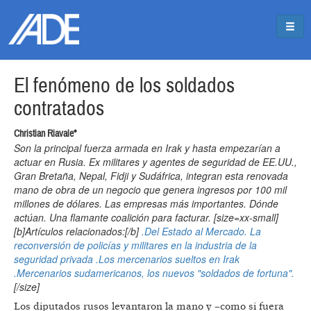
Pasar al contenido principal
Jump to main content
El fenómeno de los soldados
contratados
Christian Riavale*
Son la principal fuerza armada en Irak y hasta empezarían a
actuar en Rusia. Ex militares y agentes de seguridad de EE.UU.,
Gran Bretaña, Nepal, Fidji y Sudáfrica, integran esta renovada
mano de obra de un negocio que genera ingresos por 100 mil
millones de dólares. Las empresas más importantes. Dónde
actúan. Una flamante coalición para facturar. [size=xx-small]
[b]Artículos relacionados:[/b]
.Del Estado al Mercado. La
reconversión de policías y militares en la industria de la
seguridad privada
.Los mercenarios sueltos en Irak
.Mercenarios sudamericanos, los nuevos "soldados de fortuna".
[/size]
Los diputados rusos levantaron la mano y –como si fuera