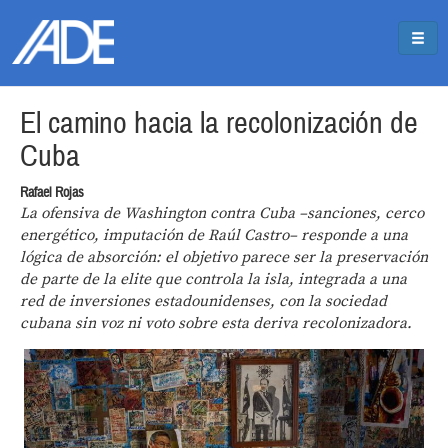
Pasar al contenido principal
Jump to main content
El camino hacia la recolonización de
Cuba
Rafael Rojas
La ofensiva de Washington contra Cuba –sanciones, cerco
energético, imputación de Raúl Castro– responde a una
lógica de absorción: el objetivo parece ser la preservación
de parte de la elite que controla la isla, integrada a una
red de inversiones estadounidenses, con la sociedad
cubana sin voz ni voto sobre esta deriva recolonizadora.