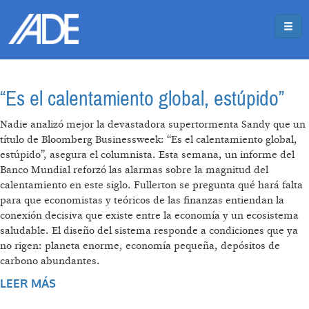
Pasar al contenido principal
Jump to main content
“Es el calentamiento global, estúpido”
Nadie analizó mejor la devastadora supertormenta Sandy que un
título de Bloomberg Businessweek: “Es el calentamiento global,
estúpido”, asegura el columnista. Esta semana, un informe del
Banco Mundial reforzó las alarmas sobre la magnitud del
calentamiento en este siglo. Fullerton se pregunta qué hará falta
para que economistas y teóricos de las finanzas entiendan la
conexión decisiva que existe entre la economía y un ecosistema
saludable. El diseño del sistema responde a condiciones que ya
no rigen: planeta enorme, economía pequeña, depósitos de
carbono abundantes.
LEER MÁS
SOBRE “ES EL CALENTAMIENTO GLOBAL,
ESTÚPIDO”