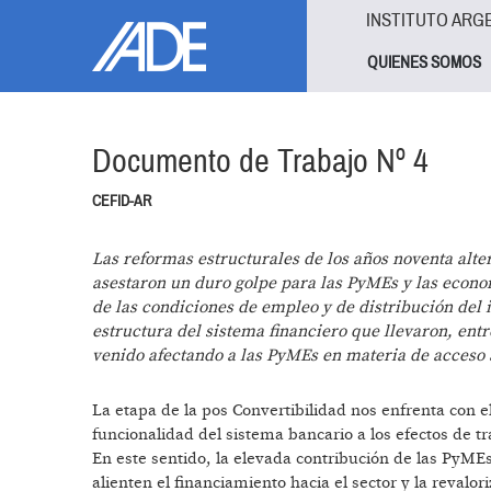
Pasar al contenido principal
Jump to main content
INSTITUTO ARG
QUIENES SOMOS
Documento de Trabajo Nº 4
CEFID-AR
Las reformas estructurales de los años noventa alt
asestaron un duro golpe para las PyMEs y las econo
de las condiciones de empleo y de distribución del i
estructura del sistema financiero que llevaron, entr
venido afectando a las PyMEs en materia de acceso 
La etapa de la pos Convertibilidad nos enfrenta con el
funcionalidad del sistema bancario a los efectos de t
En este sentido, la elevada contribución de las PyME
alienten el financiamiento hacia el sector y la revalo