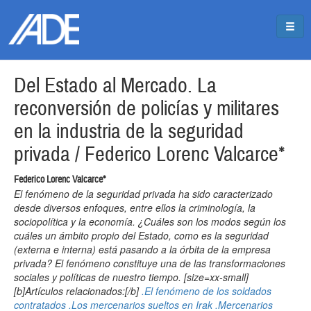
Pasar al contenido principal
Jump to main content
Del Estado al Mercado. La
reconversión de policías y militares
en la industria de la seguridad
privada / Federico Lorenc Valcarce*
Federico Lorenc Valcarce*
El fenómeno de la seguridad privada ha sido caracterizado
desde diversos enfoques, entre ellos la criminología, la
sociopolítica y la economía. ¿Cuáles son los modos según los
cuáles un ámbito propio del Estado, como es la seguridad
(externa e interna) está pasando a la órbita de la empresa
privada? El fenómeno constituye una de las transformaciones
sociales y políticas de nuestro tiempo. [size=xx-small]
[b]Artículos relacionados:[/b]
.El fenómeno de los soldados
contratados
.Los mercenarios sueltos en Irak
.Mercenarios