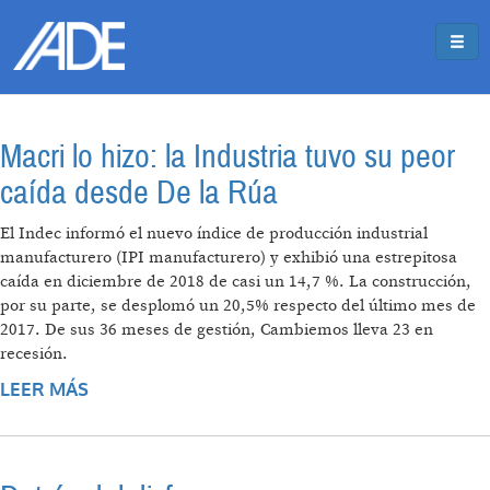
Pasar al contenido principal
Jump to main content
Macri lo hizo: la Industria tuvo su peor
caída desde De la Rúa
El Indec informó el nuevo índice de producción industrial
manufacturero (IPI manufacturero) y exhibió una estrepitosa
caída en diciembre de 2018 de casi un 14,7 %. La construcción,
por su parte, se desplomó un 20,5% respecto del último mes de
2017. De sus 36 meses de gestión, Cambiemos lleva 23 en
recesión.
LEER MÁS
SOBRE MACRI LO HIZO: LA INDUSTRIA TUVO
SU PEOR CAÍDA DESDE DE LA RÚA