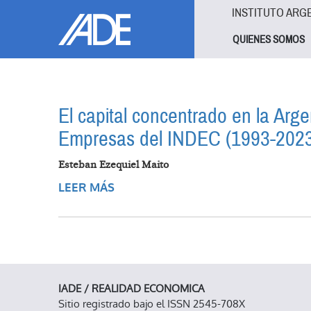
Pasar al contenido principal
Jump to main content
INSTITUTO ARG
QUIENES SOMOS
El capital concentrado en la Arge
Empresas del INDEC (1993-202
Esteban Ezequiel Maito
LEER MÁS
SOBRE EL CAPITAL CONCENTRADO 
EMPRESAS DEL INDEC (1993-2023)
IADE / REALIDAD ECONOMICA
Sitio registrado bajo el ISSN 2545-708X