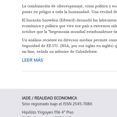
La combinación de ciberespionaje, crisis política y 
poner en peligro a toda la humanidad. Una verdad d
El huracán Snowden (Edward) desnudó los laberintos d
económica y política que vive ese país a extremos tal
octubre que la "hegemonía mundial estadunidense tie
Un análisis reciente en diversos medios permite cono
Seguridad de EE.UU. (NSA, por sus siglas en inglés) 
on-line, señala un informe de Cubadebate.
LEER MÁS
SOBRE ESTADOS UNIDOS: LA VE
IADE / REALIDAD ECONOMICA
Sitio registrado bajo el ISSN 2545-708X
Hipólito Yrigoyen 1116 4° Piso