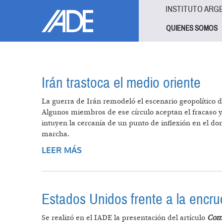
Pasar al contenido principal
Jump to main content
INSTITUTO ARG
QUIENES SOMOS
Irán trastoca el medio oriente
La guerra de Irán remodeló el escenario geopolítico d
Algunos miembros de ese círculo aceptan el fracaso y p
intuyen la cercanía de un punto de inflexión en el do
marcha.
LEER MÁS
SOBRE IRÁN TRASTOCA EL MEDIO
Estados Unidos frente a la encru
Se realizó en el IADE la presentación del artículo
Come