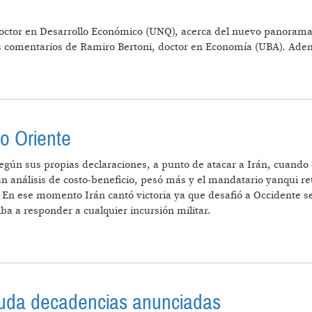
ctor en Desarrollo Económico (UNQ), acerca del nuevo panorama gl
los comentarios de Ramiro Bertoni, doctor en Economía (UBA). Adem
A LA ENCRUCIJADA GLOBAL: COMERCIO Y SEGURIDAD
o Oriente
egún sus propias declaraciones, a punto de atacar a Irán, cuando 
n análisis de costo-beneficio, pesó más y el mandatario yanqui re
. En ese momento Irán cantó victoria ya que desafió a Occidente 
ba a responder a cualquier incursión militar.
TA EN MEDIO ORIENTE
nuda decadencias anunciadas