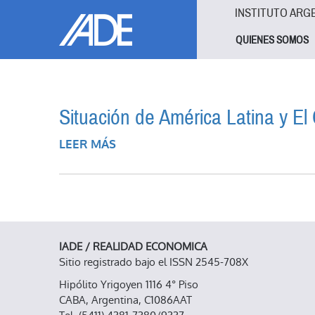
Pasar al contenido principal
Jump to main content
INSTITUTO ARG
QUIENES SOMOS
Situación de América Latina y El
LEER MÁS
SOBRE SITUACIÓN DE AMÉRICA LAT
IADE / REALIDAD ECONOMICA
Sitio registrado bajo el ISSN 2545-708X
Hipólito Yrigoyen 1116 4° Piso
CABA, Argentina, C1086AAT