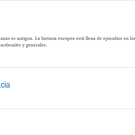
nanzas es antigua. La historia europea está llena de episodios en
cardenales y generales.
OS
cia
A Y DEMOCRACIA