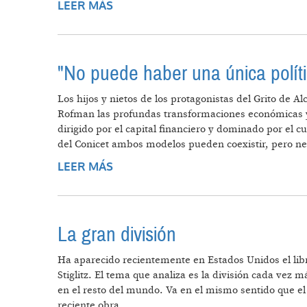
LEER MÁS
SOBRE QUÉ ES EL FIDEICOMISO?
"No puede haber una única políti
Los hijos y nietos de los protagonistas del Grito de 
Rofman las profundas transformaciones económicas y
dirigido por el capital financiero y dominado por el c
del Conicet ambos modelos pueden coexistir, pero nec
LEER MÁS
SOBRE "NO PUEDE HABER UNA ÚN
La gran división
Ha aparecido recientemente en Estados Unidos el li
Stiglitz. El tema que analiza es la división cada vez
en el resto del mundo. Va en el mismo sentido que el l
reciente obra.