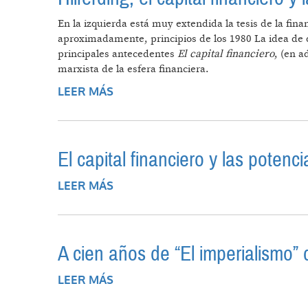
En la izquierda está muy extendida la tesis de la fina
aproximadamente, principios de los 1980 La idea de qu
principales antecedentes
El capital financiero
, (en a
marxista de la esfera financiera.
LEER MÁS
SOBRE HILFERDING, EL CAPITAL F
El capital financiero y las poten
LEER MÁS
SOBRE EL CAPITAL FINANCIERO Y
A cien años de “El imperialismo”
LEER MÁS
SOBRE A CIEN AÑOS DE “EL IMPER