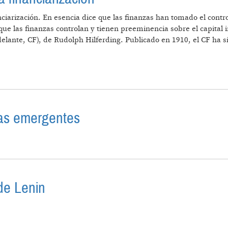
nciarización. En esencia dice que las finanzas han tomado el contr
e las finanzas controlan y tienen preeminencia sobre el capital i
delante, CF), de Rudolph Hilferding. Publicado en 1910, el CF ha sid
INANCIERO Y LA FINANCIARIZACIÓN
cias emergentes
 LAS POTENCIAS EMERGENTES
 de Lenin
IALISMO” DE LENIN