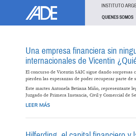
Pasar al contenido principal
Jump to main content
INSTITUTO ARG
QUIENES SOMOS
Una empresa financiera sin ning
internacionales de Vicentin ¿Qui
El concurso de Vicentin SAIC sigue dando sorpresas c
pierden las esperanzas de poder recuperar parte de su
Este martes Antonela Betiana Miño, representante leg
Juzgado de Primera Instancia, Civil y Comercial de 
LEER MÁS
SOBRE UNA EMPRESA FINANCIERA
INTERNACIONALES DE VICENTIN ¿
Hilferding, el capital financiero y 