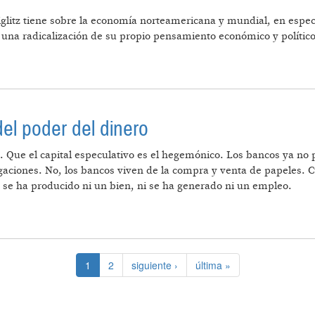
 Stiglitz tiene sobre la economía norteamericana y mundial, en espec
una radicalización de su propio pensamiento económico y político
del poder del dinero
do. Que el capital especulativo es el hegemónico. Los bancos ya no
gaciones. No, los bancos viven de la compra y venta de papeles. C
 se ha producido ni un bien, ni se ha generado ni un empleo.
EN CONTRA DEL PODER DEL DINERO
1
2
siguiente ›
última »