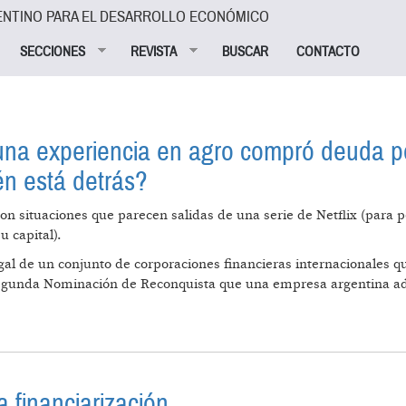
ENTINO PARA EL DESARROLLO ECONÓMICO
SECCIONES
REVISTA
BUSCAR
CONTACTO
una experiencia en agro compró deuda p
én está detrás?
on situaciones que parecen salidas de una serie de Netflix (para
 capital).
al de un conjunto de corporaciones financieras internacionales q
Segunda Nominación de Reconquista que una empresa argentina adqu
 SIN NINGUNA EXPERIENCIA EN AGRO COMPRÓ DEUDA
QUIÉN ESTÁ DETRÁS?
la financiarización