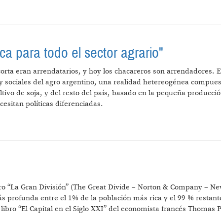
ca para todo el sector agrario"
Alcorta eran arrendatarios, y hoy los chacareros son arrendadores.
 sociales del agro argentino, una realidad hetereogénea compue
ultivo de soja, y del resto del país, basado en la pequeña producci
esitan políticas diferenciadas.
ICA POLÍTICA PARA TODO EL SECTOR AGRARIO"
bro “La Gran División” (The Great Divide – Norton & Company – N
 más profunda entre el 1% de la población más rica y el 99 % resta
ibro “El Capital en el Siglo XXI” del economista francés Thomas Pik