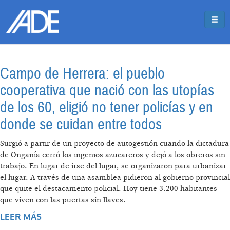
Pasar al contenido principal
Jump to main content
Campo de Herrera: el pueblo
cooperativa que nació con las utopías
de los 60, eligió no tener policías y en
donde se cuidan entre todos
Surgió a partir de un proyecto de autogestión cuando la dictadura
de Onganía cerró los ingenios azucareros y dejó a los obreros sin
trabajo. En lugar de irse del lugar, se organizaron para urbanizar
el lugar. A través de una asamblea pidieron al gobierno provincial
que quite el destacamento policial. Hoy tiene 3.200 habitantes
que viven con las puertas sin llaves.
LEER MÁS
SOBRE CAMPO DE HERRERA: EL PUEBLO
COOPERATIVA QUE NACIÓ CON LAS UTOPÍAS