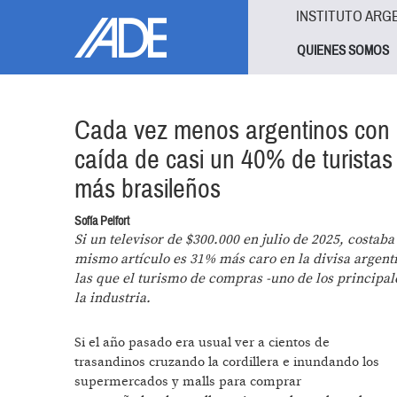
Pasar al contenido principal
Jump to main content
INSTITUTO ARG
QUIENES SOMOS
Cada vez menos argentinos con ma
caída de casi un 40% de turistas 
más brasileños
Sofía Pelfort
Si un televisor de $300.000 en julio de 2025, costab
mismo artículo es 31% más caro en la divisa argenti
las que el turismo de compras -uno de los principale
la industria.
Si el año pasado era usual ver a cientos de
trasandinos cruzando la cordillera e inundando los
supermercados y malls para comprar