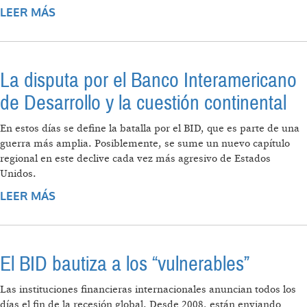
LEER MÁS
SOBRE "QUE ESTADOS UNIDOS PRESIDA EL
BID ES UNA DEMOSTRACIÓN DE DEBILIDAD,
NO DE FORTALEZA"
La disputa por el Banco Interamericano
de Desarrollo y la cuestión continental
En estos días se define la batalla por el BID, que es parte de una
guerra más amplia. Posiblemente, se sume un nuevo capítulo
regional en este declive cada vez más agresivo de Estados
Unidos.
LEER MÁS
SOBRE LA DISPUTA POR EL BANCO
INTERAMERICANO DE DESARROLLO Y LA
CUESTIÓN CONTINENTAL
El BID bautiza a los “vulnerables”
Las instituciones financieras internacionales anuncian todos los
días el fin de la recesión global. Desde 2008, están enviando