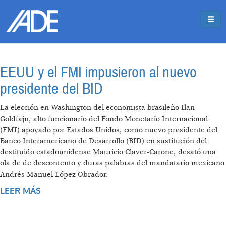
Pasar al contenido principal
Jump to main content
EEUU y el FMI impusieron al nuevo
presidente del BID
La elección en Washington del economista brasileño Ilan
Goldfajn, alto funcionario del Fondo Monetario Internacional
(FMI) apoyado por Estados Unidos, como nuevo presidente del
Banco Interamericano de Desarrollo (BID) en sustitución del
destituido estadounidense Mauricio Claver-Carone, desató una
ola de de descontento y duras palabras del mandatario mexicano
Andrés Manuel López Obrador.
LEER MÁS
SOBRE EEUU Y EL FMI IMPUSIERON AL
NUEVO PRESIDENTE DEL BID