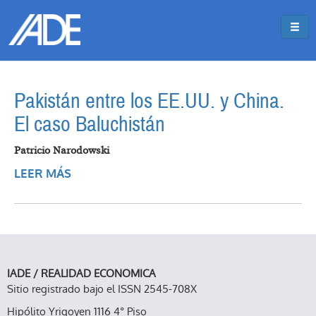
Pasar al contenido principal
Jump to main content
Pakistán entre los EE.UU. y China.
El caso Baluchistán
Patricio Narodowski
LEER MÁS
SOBRE PAKISTÁN ENTRE LOS EE.UU. Y
CHINA. EL CASO BALUCHISTÁN
IADE / REALIDAD ECONOMICA
Sitio registrado bajo el ISSN 2545-708X
Hipólito Yrigoyen 1116 4° Piso