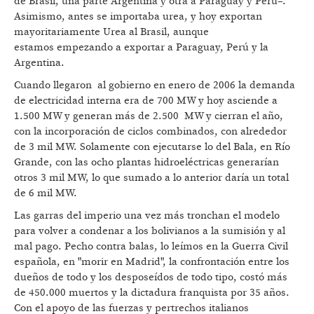
de Brasil, una parte Argentina y otra a Paraguay y Perú–.
Asimismo, antes se importaba urea, y hoy exportan
mayoritariamente Urea al Brasil, aunque
estamos empezando a exportar a Paraguay, Perú y la
Argentina.
Cuando llegaron al gobierno en enero de 2006 la demanda
de electricidad interna era de 700 MW y hoy asciende a
1.500 MW y generan más de 2.500 MW y cierran el año,
con la incorporación de ciclos combinados, con alrededor
de 3 mil MW. Solamente con ejecutarse lo del Bala, en Río
Grande, con las ocho plantas hidroeléctricas generarían
otros 3 mil MW, lo que sumado a lo anterior daría un total
de 6 mil MW.
Las garras del imperio una vez más tronchan el modelo
para volver a condenar a los bolivianos a la sumisión y al
mal pago. Pecho contra balas, lo leímos en la Guerra Civil
española, en "morir en Madrid", la confrontación entre los
dueños de todo y los desposeídos de todo tipo, costó más
de 450.000 muertos y la dictadura franquista por 35 años.
Con el apoyo de las fuerzas y pertrechos italianos