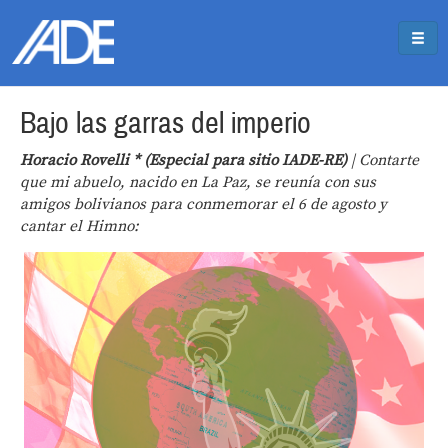
Pasar al contenido principal
Jump to main content
Bajo las garras del imperio
Horacio Rovelli * (Especial para sitio IADE-RE)
| Contarte
que mi abuelo, nacido en La Paz, se reunía con sus
amigos bolivianos para conmemorar el 6 de agosto y
cantar el Himno: