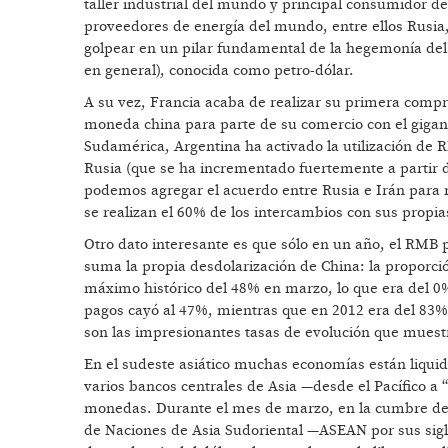
taller industrial del mundo y principal consumidor d
proveedores de energía del mundo, entre ellos Rusia
golpear en un pilar fundamental de la hegemonía del 
en general), conocida como petro-dólar.
A su vez, Francia acaba de realizar su primera compra
moneda china para parte de su comercio con el gigan
Sudamérica, Argentina ha activado la utilización de 
Rusia (que se ha incrementado fuertemente a partir 
podemos agregar el acuerdo entre Rusia e Irán para r
se realizan el 60% de los intercambios con sus propi
Otro dato interesante es que sólo en un año, el RMB pa
suma la propia desdolarización de China: la proporci
máximo histórico del 48% en marzo, lo que era del 0%
pagos cayó al 47%, mientras que en 2012 era del 83%.
son las impresionantes tasas de evolución que muest
En el sudeste asiático muchas economías están liquida
varios bancos centrales de Asia —desde el Pacífico a
monedas. Durante el mes de marzo, en la cumbre de m
de Naciones de Asia Sudoriental —ASEAN por sus sigla