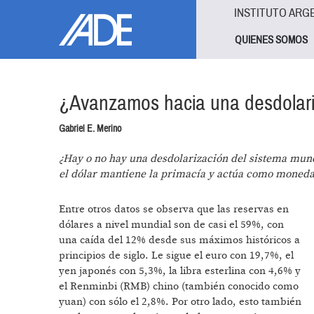
Pasar al contenido principal
Jump to main content
INSTITUTO ARG
QUIENES SOMOS
¿Avanzamos hacia una desdolari
Gabriel E. Merino
¿Hay o no hay una desdolarización del sistema mund
el dólar mantiene la primacía y actúa como moneda g
Entre otros datos se observa que las reservas en
dólares a nivel mundial son de casi el 59%, con
una caída del 12% desde sus máximos históricos a
principios de siglo. Le sigue el euro con 19,7%, el
yen japonés con 5,3%, la libra esterlina con 4,6% y
el Renminbi (RMB) chino (también conocido como
yuan) con sólo el 2,8%. Por otro lado, esto también