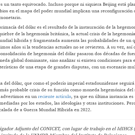
es un tanto equivocado. Incluso porque ni siquiera Beijing está pl
bios en el mapa del poder mundial implican una reconfiguración 
 monetario.
primacía del dólar es el resultado de la instauración de la hegemo
uiebre de la hegemonía británica, la actual crisis de la hegemoní
undial híbrida y fragmentada aumenta las probabilidades de un 
mos años si la tendencias actuales no se revierten. A su vez, así
 consolidación de hegemonía del dólar pasaron dos décadas de fue
da global dominante, sino analizar si existen condiciones para e
racterísticas de una etapa de grandes disputas, con un escenario mu
ca del dólar, que como el poderío imperial estadounidense seguirá
 más probable crisis de su función como moneda hegemónica del 
o advertimos en un
reciente artículo
, ya que en última instancia es 
mediadas por los estados, las ideologías y otras instituciones. Per
scalada de a Guerra Mundial Híbrida en 2022.
tigador Adjunto del CONICET, con lugar de trabajo en el IdIHCS 