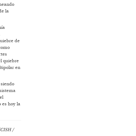
aneando
de la
nía
a
quiebre de
 como
rtes
l quiebre
ltipolar en
 siendo
sistema
el
o es hoy la
(CISH /