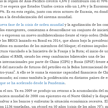
o la región de Asia-Pacífico crecerá 4,6% y contribuirá con el 70%
 se espera que Estados Unidos crezca sólo un 1,6% y la Eurozon
9%. Es en esta región, junto con otros actores de Eurasia, en dond
n a la desdolarización del sistema mundial.
ueva fase de la crisis de orden mundial
y la agudización de los con
olos emergentes, comienzan a desarrollarse un conjunto de iniciat
e o expresan un nuevo multilateralismo frente al viejo orden (Dóla
e los BRICS lanzado en Brasil en 2014, que ahora bajo la presidenc
éditos en monedas de los miembros del bloque; el exitoso impulso
ura vinculado a la Iniciativa de la Franja y la Ruta; el inicio de u
nalizar el RMB, siendo los swap cambiarios bilaterales una de las
s internacionales por parte de China (CIPS) y Rusia (SPSF) frente
8 del mercado de futuros del petróleo en la Bolsa Internacional d
ro-yuan”. A ello se le suma la enorme capacidad financiera de Ch
mundo; así como también la proliferación en distintos países de e
que se ha acelerado desde la Pandemia
.
n el oro. Ya en 2009 se produjo un retorno a la acumulación del m
inanciera mundial de 2008 con epicentro en el Norte Global y la disp
alvar a los bancos y enfrentar la situación económica recesiva. El
n 1136 toneladas, un récord en 50 años (crisis de los años 70’); 