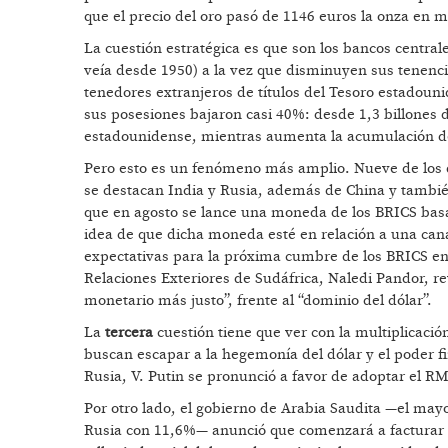
que el precio del oro pasó de 1146 euros la onza en
La cuestión estratégica es que son los bancos centra
veía desde 1950) a la vez que disminuyen sus tenenci
tenedores extranjeros de títulos del Tesoro estadou
sus posesiones bajaron casi 40%: desde 1,3 billones d
estadounidense, mientras aumenta la acumulación de
Pero esto es un fenómeno más amplio. Nueve de los 
se destacan India y Rusia, además de China y también
que en agosto se lance una moneda de los BRICS basa
idea de que dicha moneda esté en relación a una ca
expectativas para la próxima cumbre de los BRICS en 
Relaciones Exteriores de Sudáfrica, Naledi Pandor, r
monetario más justo”, frente al “dominio del dólar”.
La
tercera
cuestión tiene que ver con la multiplicació
buscan escapar a la hegemonía del dólar y el poder fi
Rusia, V. Putin se pronunció a favor de adoptar el RM
Por otro lado, el gobierno de Arabia Saudita —el may
Rusia con 11,6%— anunció que comenzará a facturar e