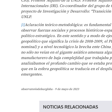
CIG). Profesor Adjunto de la UNLP. Profesor Adjunt
Internacionales (IRI). Co-coordinador del grupo de
proyecto de Investigación y Desarrollo: “Transición
UNLP.
[i]
Aclaración teórico-metodológica: es fundamental
observar fuerzas sociales y procesos históricos-esp
político estratégico. En este sentido y a modo de e
geopolítico que significa la crisis de 2008-2009, el
nominal) y a nivel tecnológico la brecha ente China
no sólo no veían en el gigante asiático amenaza algu
manufacturero de baja complejidad que trabajaba pa
analizábamos el profundo cambio que se estaba prod
que en la esfera geopolítica se traducía en el despl
emergentes.
observatoriodelsurgloba - 9 de mayo de 2023
NOTICIAS RELACIONADAS