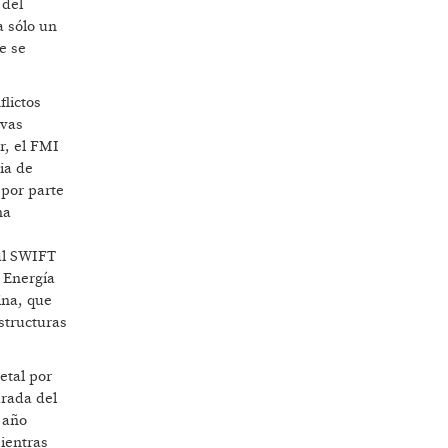
 del
a sólo un
e se
flictos
ivas
r, el FMI
ia de
 por parte
na
 al SWIFT
e Energía
ina, que
structuras
etal por
arada del
 año
mientras