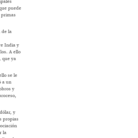
ipales
 que puede
s primas
 de la
e India y
os. A ello
, que ya
llo se le
ó a un
obros y
proceso,
dólar, y
s propias
ociación
r la