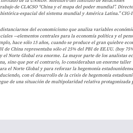
o invitado de la UNMDP. Miembro del Instituto de Relaciones
 trabajo de CLACSO “China y el mapa del poder mundial”. Directo
 histórica-espacial del sistema mundial y América Latina.” CIG-
 distanciarnos del economicismo que analiza variables económi
aciales —elementos centrales para la economía política y el pen
jemplo, hace sólo 15 años, cuando se produce el gran quiebre ec
 PBI de China representaba sólo el 25% del PBI de EE.UU. (hoy 75%
 y el Norte Global era enorme. La mayor parte de los analistas 
na, sino que por el contrario, lo consideraban un enorme taller
ra el Norte Global y para reforzar la hegemonía estadounidense
uciendo, con el desarrollo de la crisis de hegemonía estadoun
iegue de una situación de multipolaridad relativa protagonizada 