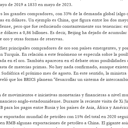
 mayo de 2019 a 1833 en mayo de 2023.
les los grandes compradores, con 33% de la demanda global (algo 
as en dólares. Un ejemplo es China, que figura entre los dos may
nidense, pero que fue reduciendo constantemente sus tenencias: e
e dólares a 0,86 billones. Es decir, Beijing ha dejado de acumula
 oro y otras formas de reservas.
diez principales compradores de oro son países emergentes, y po
 Turquía. En relación a este fenómeno se especula sobre la posib
da en el oro. También aparecen en el debate otras posibilidades
nasta de materias primas. No hay nada confirmado, aunque exist
Sudáfrica el próximo mes de agosto. En este sentido, la ministra
eveló que los BRICS planean “desarrollar un sistema de intercambi
n de movimientos e iniciativas monetarias y financieras a nivel m
nanciero anglo-estadounidense. Durante la reciente visita de Xi J
B para los pagos entre Rusia y los países de Asia, África y Améric
or exportador mundial de petróleo con 15% del total en 2020 segu
n RMB algunas exportaciones de petróleo a China. El gigante asiá