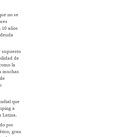
que no se
ores
n 10 años
r deuda
r supuesto
ilidad de
 como la
en muchas
 de
o
undial que
inping a
a Latina.
ido por
tico, gran