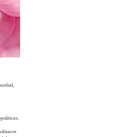
undial,
políticas.
ndizarse