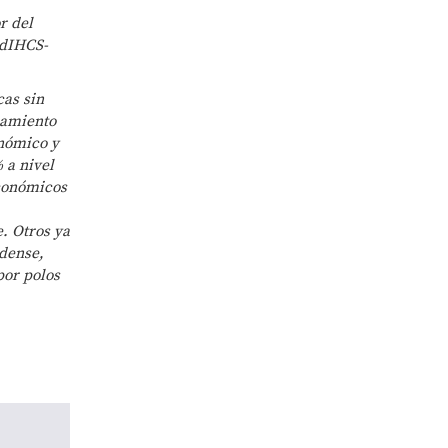
r del
IdIHCS-
cas sin
samiento
onómico y
 a nivel
económicos
. Otros ya
idense,
por polos