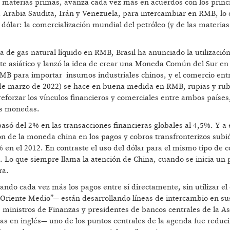
e materias primas, avanza cada vez más en acuerdos con los princ
, Arabia Saudita, Irán y Venezuela, para intercambiar en RMB, lo
dólar: la comercialización mundial del petróleo (y de las materia
 de gas natural líquido en RMB, Brasil ha anunciado la utilización
te asiático y lanzó la idea de crear una Moneda Común del Sur en
RMB para importar insumos industriales chinos, y el comercio entr
de marzo de 2022) se hace en buena medida en RMB, rupias y rubl
eforzar los vínculos financieros y comerciales entre ambos países
as monedas.
só del 2% en las transacciones financieras globales al 4,5%. Y a e
ón de la moneda china en los pagos y cobros transfronterizos subi
 en el 2012. En contraste el uso del dólar para el mismo tipo de c
 Lo que siempre llama la atención de China, cuando se inicia un 
ra.
ndo cada vez más los pagos entre sí directamente, sin utilizar el 
 “Oriente Medio”— están desarrollando líneas de intercambio en su
inistros de Finanzas y presidentes de bancos centrales de la As
s en inglés— uno de los puntos centrales de la agenda fue reduci