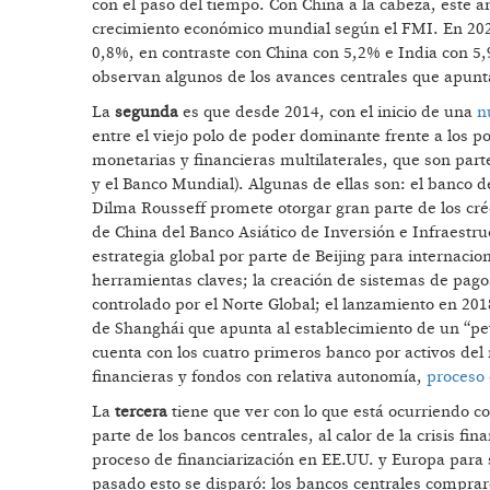
con el paso del tiempo. Con China a la cabeza, este añ
crecimiento económico mundial según el FMI. En 2023
0,8%, en contraste con China con 5,2% e India con 5,
observan algunos de los avances centrales que apunta
La
segunda
es que desde 2014, con el inicio de una
n
entre el viejo polo de poder dominante frente a los p
monetarias y financieras multilaterales, que son part
y el Banco Mundial). Algunas de ellas son: el banco d
Dilma Rousseff promete otorgar gran parte de los cr
de China del Banco Asiático de Inversión e Infraestruct
estrategia global por parte de Beijing para internacio
herramientas claves; la creación de sistemas de pago
controlado por el Norte Global; el lanzamiento en 201
de Shanghái que apunta al establecimiento de un “pet
cuenta con los cuatro primeros banco por activos del 
financieras y fondos con relativa autonomía,
proceso 
La
tercera
tiene que ver con lo que está ocurriendo co
parte de los bancos centrales, al calor de la crisis f
proceso de financiarización en EE.UU. y Europa para s
pasado esto se disparó: los bancos centrales compraro