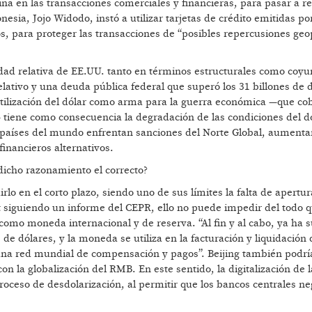
lina en las transacciones comerciales y financieras, para pasar a re
nesia, Jojo Widodo, instó a utilizar tarjetas de crédito emitidas p
os, para proteger las transacciones de “posibles repercusiones geop
idad relativa de EE.UU. tanto en términos estructurales como coyu
relativo y una deuda pública federal que superó los 31 billones de 
 utilización del dólar como arma para la guerra económica —que co
— tiene como consecuencia la degradación de las condiciones del 
s países del mundo enfrentan sanciones del Norte Global, aumenta
financieros alternativos.
 dicho razonamiento el correcto?
o en el corto plazo, siendo uno de sus límites la falta de apertur
t siguiendo un informe del CEPR, ello no puede impedir del todo q
o moneda internacional y de reserva. “Al fin y al cabo, ya ha s
e dólares, y la moneda se utiliza en la facturación y liquidación 
 una red mundial de compensación y pagos”. Beijing también podrí
n la globalización del RMB. En este sentido, la digitalización de l
roceso de desdolarización, al permitir que los bancos centrales n