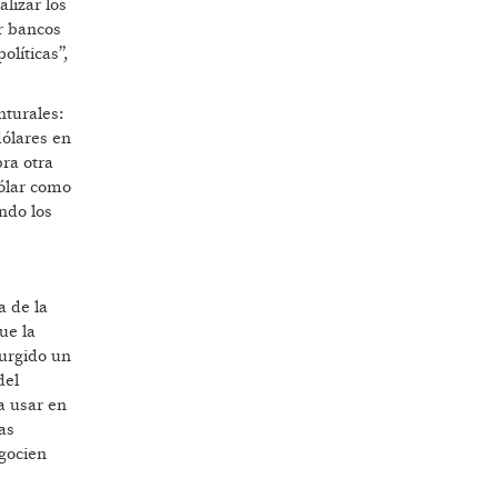
alizar los
or bancos
olíticas”,
nturales:
dólares en
bra otra
dólar como
ndo los
a de la
ue la
urgido un
del
a usar en
as
egocien