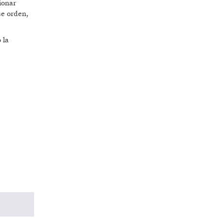
ionar
se orden,
 la