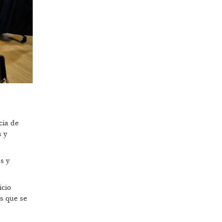
cia de
s y
s y
icio
as que se