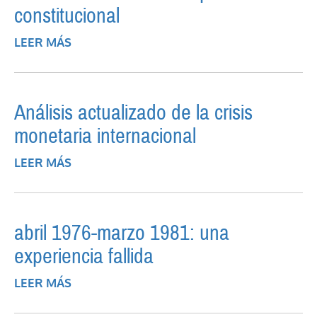
constitucional
LEER MÁS
SOBRE BALANCE ECONÓMICO DEL
PERÍODO CONSTITUCIONAL
Análisis actualizado de la crisis
monetaria internacional
LEER MÁS
SOBRE ANÁLISIS ACTUALIZADO DE LA
CRISIS MONETARIA INTERNACIONAL
abril 1976-marzo 1981: una
experiencia fallida
LEER MÁS
SOBRE ABRIL 1976-MARZO 1981: UNA
EXPERIENCIA FALLIDA