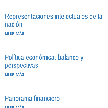
HOZ
Representaciones intelectuales de la
nación
LEER MÁS
SOBRE REPRESENTACIONES
INTELECTUALES DE LA NACIÓN
Política económica: balance y
perspectivas
LEER MÁS
SOBRE POLÍTICA ECONÓMICA: BALANCE Y
PERSPECTIVAS
Panorama financiero
LEER MÁS
SOBRE PANORAMA FINANCIERO