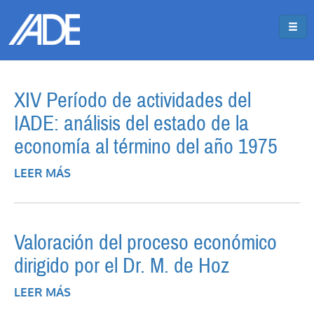
Pasar al contenido principal
Jump to main content
XIV Período de actividades del
IADE: análisis del estado de la
economía al término del año 1975
LEER MÁS
SOBRE XIV PERÍODO DE ACTIVIDADES DEL
IADE: ANÁLISIS DEL ESTADO DE LA
ECONOMÍA AL TÉRMINO DEL AÑO 1975
Valoración del proceso económico
dirigido por el Dr. M. de Hoz
LEER MÁS
SOBRE VALORACIÓN DEL PROCESO
ECONÓMICO DIRIGIDO POR EL DR. M. DE