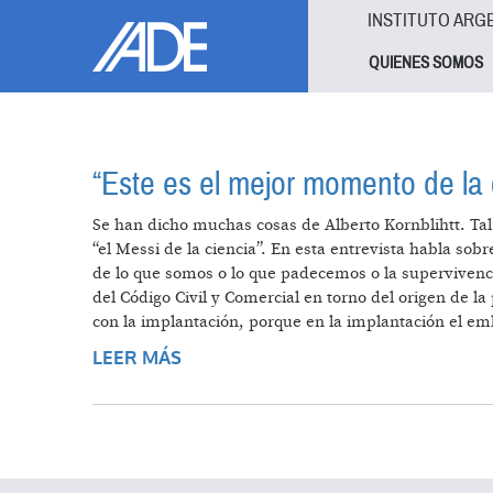
Pasar al contenido principal
Jump to main content
INSTITUTO ARG
QUIENES SOMOS
“Este es el mejor momento de la 
Se han dicho muchas cosas de Alberto Kornblihtt. Tal
“el Messi de la ciencia”. En esta entrevista habla sob
de lo que somos o lo que padecemos o la supervivenci
del Código Civil y Comercial en torno del origen de
con la implantación, porque en la implantación el emb
LEER MÁS
SOBRE “ESTE ES EL MEJOR MOMEN