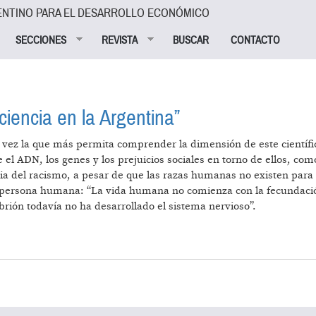
ENTINO PARA EL DESARROLLO ECONÓMICO
SECCIONES
REVISTA
BUSCAR
CONTACTO
ciencia en la Argentina”
 vez la que más permita comprender la dimensión de este científico
re el ADN, los genes y los prejuicios sociales en torno de ellos, co
a del racismo, a pesar de que las razas humanas no existen para l
 la persona humana: “La vida humana no comienza con la fecundaci
rión todavía no ha desarrollado el sistema nervioso”.
TO DE LA CIENCIA EN LA ARGENTINA”