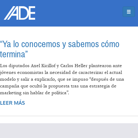
Pasar al contenido principal
Jump to main content
“Ya lo conocemos y sabemos cómo
termina”
Los diputados Axel Kicillof y Carlos Heller plantearon ante
jóvenes economistas la necesidad de caracterizar el actual
modelo y salir a explicarlo, que se impuso “después de una
campaña que ocultó la propuesta tras una estrategia de
marketing sin hablar de política”.
LEER MÁS
SOBRE “YA LO CONOCEMOS Y SABEMOS
CÓMO TERMINA”