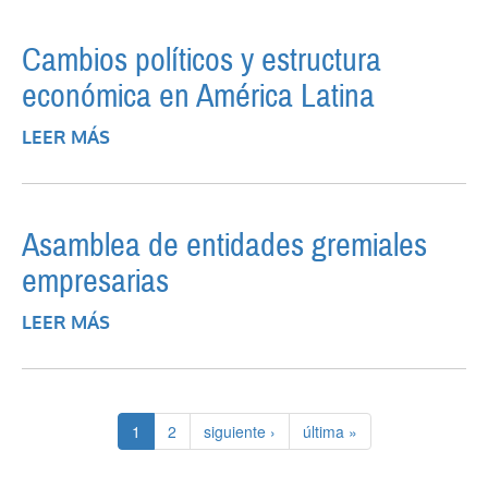
Cambios políticos y estructura
económica en América Latina
LEER MÁS
SOBRE CAMBIOS POLÍTICOS Y
ESTRUCTURA ECONÓMICA EN AMÉRICA
LATINA
Asamblea de entidades gremiales
empresarias
LEER MÁS
SOBRE ASAMBLEA DE ENTIDADES
GREMIALES EMPRESARIAS
1
2
siguiente ›
última »