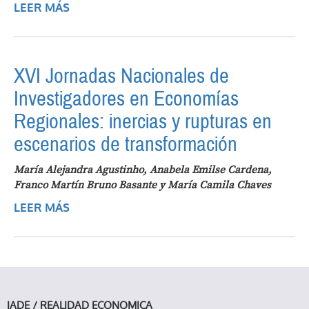
LEER MÁS
SOBRE REPENSAR LA RELACIÓN ENTRE
MILITARES Y GOBIERNOS DE LA “NUEVA
IZQUIERDA” LATINOAMERICANA: DE LA
RELEVANCIA DE LA DEFENSA NACIONAL
XVI Jornadas Nacionales de
AL CONSEJO DE DEFENSA
SUDAMERICANO (CDS)
Investigadores en Economías
Regionales: inercias y rupturas en
escenarios de transformación
María Alejandra Agustinho, Anabela Emilse Cardena,
Franco Martín Bruno Basante y María Camila Chaves
LEER MÁS
SOBRE XVI JORNADAS NACIONALES DE
INVESTIGADORES EN ECONOMÍAS
REGIONALES: INERCIAS Y RUPTURAS EN
ESCENARIOS DE TRANSFORMACIÓN
IADE / REALIDAD ECONOMICA