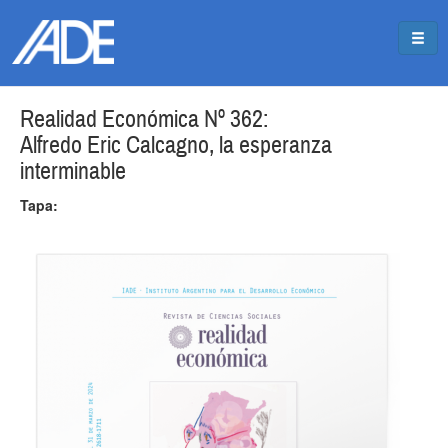
Pasar al contenido principal
Jump to main content
Realidad Económica Nº 362:
Alfredo Eric Calcagno, la esperanza
interminable
Tapa: