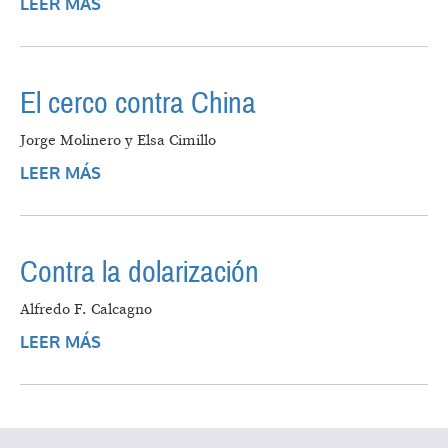
LEER MÁS
SOBRE IMPORTACIONES FARMACÉUTICAS
Y ESTRATEGIAS COMERCIALES DE LOS
LABORATORIOS LÍDERES DURANTE EL
SIGLO XXI EN ARGENTINA
El cerco contra China
Jorge Molinero y Elsa Cimillo
LEER MÁS
SOBRE EL CERCO CONTRA CHINA
Contra la dolarización
Alfredo F. Calcagno
LEER MÁS
SOBRE CONTRA LA DOLARIZACIÓN