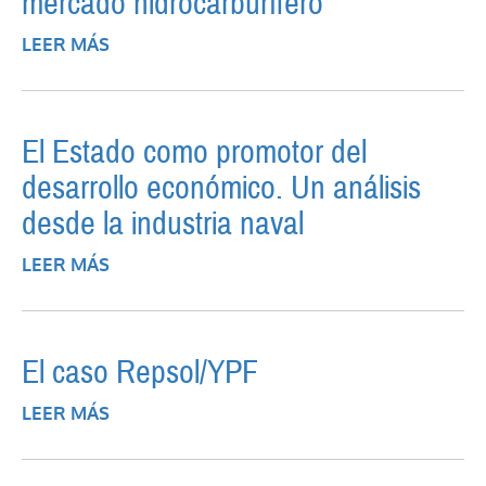
mercado hidrocarburífero
LEER MÁS
SOBRE EL LEGADO DE LA ÚLTIMA
DICTADURA EN EL MERCADO
HIDROCARBURÍFERO
El Estado como promotor del
desarrollo económico. Un análisis
desde la industria naval
LEER MÁS
SOBRE EL ESTADO COMO PROMOTOR
DEL DESARROLLO ECONÓMICO. UN
ANÁLISIS DESDE LA INDUSTRIA NAVAL
El caso Repsol/YPF
LEER MÁS
SOBRE EL CASO REPSOL/YPF