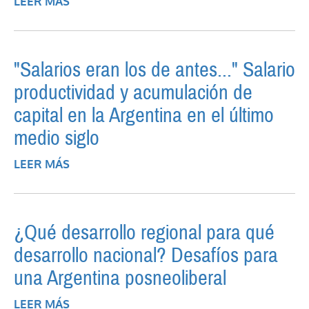
LEER MÁS
SOBRE EN RESUMIDAS CUENTAS - 45 DÍAS
DE NOTICIAS (16 DE FEBRERO AL 31 DE
MARZO DE 2009)
"Salarios eran los de antes..." Salario
productividad y acumulación de
capital en la Argentina en el último
medio siglo
LEER MÁS
SOBRE "SALARIOS ERAN LOS DE ANTES..."
SALARIO PRODUCTIVIDAD Y
ACUMULACIÓN DE CAPITAL EN LA
ARGENTINA EN EL ÚLTIMO MEDIO SIGLO
¿Qué desarrollo regional para qué
desarrollo nacional? Desafíos para
una Argentina posneoliberal
LEER MÁS
SOBRE ¿QUÉ DESARROLLO REGIONAL