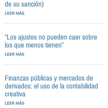
de su sanción)
LEER MÁS
SOBRE LA CONSTITUCIÓN DE 1949 (A 60
AÑOS DE SU SANCIÓN)
“Los ajustes no pueden caer sobre
los que menos tienen”
LEER MÁS
SOBRE “LOS AJUSTES NO PUEDEN CAER
SOBRE LOS QUE MENOS TIENEN”
Finanzas públicas y mercados de
derivados: el uso de la contabilidad
creativa
LEER MÁS
SOBRE FINANZAS PÚBLICAS Y MERCADOS