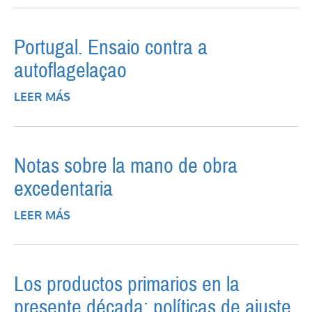
HONOR AL DR. JULIO H. C. OLIVERA
Portugal. Ensaio contra a
autoflagelaçao
LEER MÁS
SOBRE PORTUGAL. ENSAIO CONTRA A
AUTOFLAGELAÇAO
Notas sobre la mano de obra
excedentaria
LEER MÁS
SOBRE NOTAS SOBRE LA MANO DE OBRA
EXCEDENTARIA
Los productos primarios en la
presente década: políticas de ajuste