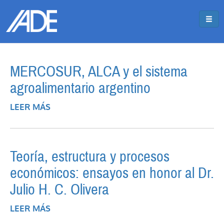
Pasar al contenido principal
Jump to main content
MERCOSUR, ALCA y el sistema
agroalimentario argentino
LEER MÁS
SOBRE MERCOSUR, ALCA Y EL SISTEMA
AGROALIMENTARIO ARGENTINO
Teoría, estructura y procesos
económicos: ensayos en honor al Dr.
Julio H. C. Olivera
LEER MÁS
SOBRE TEORÍA, ESTRUCTURA Y
PROCESOS ECONÓMICOS: ENSAYOS EN