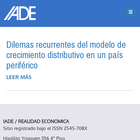
Pasar al contenido principal
Jump to main content
Dilemas recurrentes del modelo de
crecimiento distributivo en un país
periférico
LEER MÁS
SOBRE DILEMAS RECURRENTES DEL
MODELO DE CRECIMIENTO DISTRIBUTIVO
EN UN PAÍS PERIFÉRICO
IADE / REALIDAD ECONOMICA
Sitio registrado bajo el ISSN 2545-708X
Hipólito Yrigoyen 1116 4° Piso