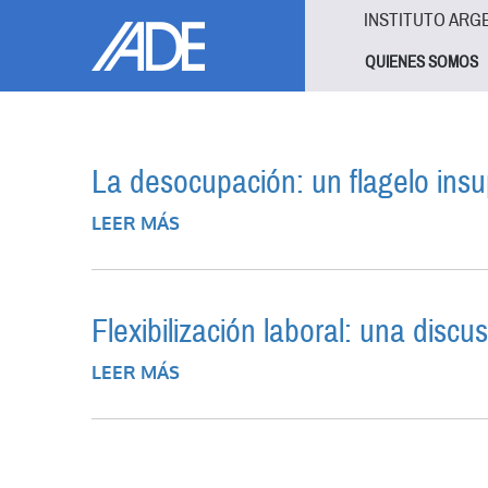
Pasar al contenido principal
Jump to main content
INSTITUTO ARG
QUIENES SOMOS
La desocupación: un flagelo insu
LEER MÁS
SOBRE LA DESOCUPACIÓN: UN FLA
Flexibilización laboral: una discu
LEER MÁS
SOBRE FLEXIBILIZACIÓN LABORAL