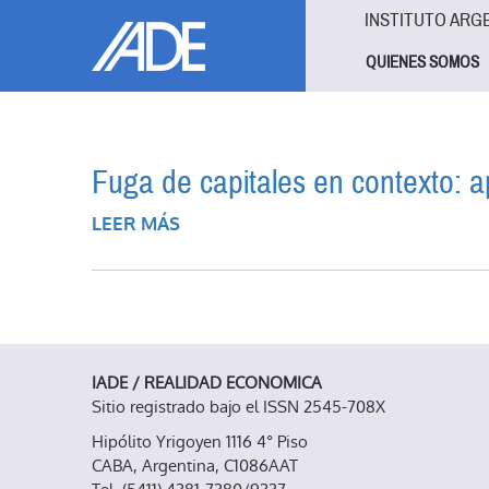
Pasar al contenido principal
Jump to main content
INSTITUTO ARG
QUIENES SOMOS
Fuga de capitales en contexto: a
LEER MÁS
SOBRE FUGA DE CAPITALES EN CO
IADE / REALIDAD ECONOMICA
Sitio registrado bajo el ISSN 2545-708X
Hipólito Yrigoyen 1116 4° Piso
CABA, Argentina, C1086AAT