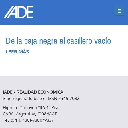
Pasar al contenido principal
Jump to main content
De la caja negra al casillero vacío
LEER MÁS
SOBRE DE LA CAJA NEGRA AL CASILLERO
VACÍO
IADE / REALIDAD ECONOMICA
Sitio registrado bajo el ISSN 2545-708X
Hipólito Yrigoyen 1116 4° Piso
CABA, Argentina, C1086AAT
Tel. (5411) 4381-7380/9337