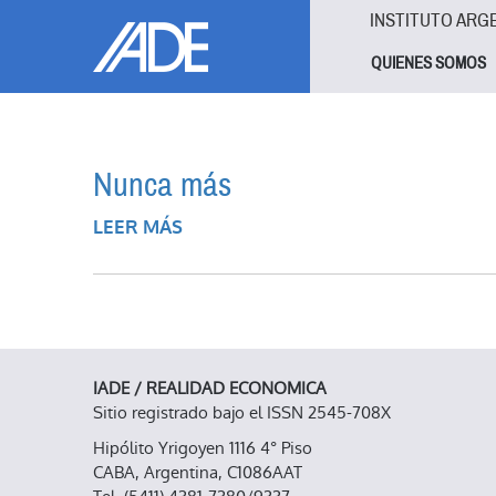
Pasar al contenido principal
Jump to main content
INSTITUTO ARG
QUIENES SOMOS
Nunca más
LEER MÁS
SOBRE NUNCA MÁS
IADE / REALIDAD ECONOMICA
Sitio registrado bajo el ISSN 2545-708X
Hipólito Yrigoyen 1116 4° Piso
CABA, Argentina, C1086AAT