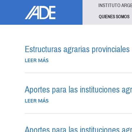
Pasar al contenido principal
Jump to main content
INSTITUTO ARG
QUIENES SOMOS
Estructuras agrarias provinciales
LEER MÁS
SOBRE ESTRUCTURAS AGRARIAS PR
Aportes para las instituciones ag
LEER MÁS
SOBRE APORTES PARA LAS INSTIT
Aportes para las instituciones agr