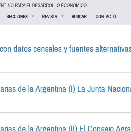
ENTINO PARA EL DESARROLLO ECONÓMICO
SECCIONES
REVISTA
BUSCAR
CONTACTO
 con datos censales y fuentes alternativas
OVINCIALES CON DATOS CENSALES Y FUENTES ALTERN
rarias de la Argentina (I) La Junta Nacio
UCIONES AGRARIAS DE LA ARGENTINA (I) LA JUNTA N
arias de la Argentina (II) El Consejo Agr