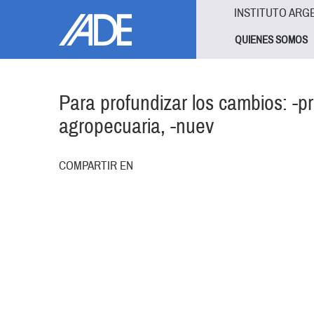
Pasar al contenido principal
Jump to main content
INSTITUTO ARG
QUIENES SOMOS
Para profundizar los cambios: -pr
agropecuaria, -nuev
COMPARTIR EN