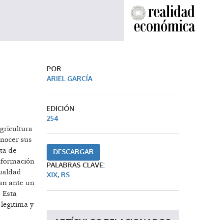
POR
ARIEL GARCÍA
EDICIÓN
254
gricultura
onocer sus
ta de
DESCARGAR
información
PALABRAS CLAVE:
gualdad
XIX
,
RS
ran ante un
 Esta
 legitima y