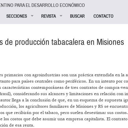
ENTINO PARA EL DESARROLLO ECONÓMICO
SECCIONES
REVISTA
BUSCAR
CONTACTO
os de producción tabacalera en Misiones
s primarios con agroindustrias son una práctica extendida en la a
, tanto para países centrales como periféricos. En un intento por c
las características contemporáneas de tres contratos de compra-ven
rasil), considerando sus alcances y limitaciones en relación con 
 autor llega a la conclusión de que, en un esquema de supuesta i
roducción, los agricultores familiares de Misiones y RS se encuent
os que recibirán por el tabaco, pero suelen desestimar sus costos.
de los costos que debe asumir una empresa capitalista. El contrato
ación de esa renta.