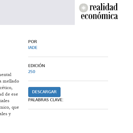
POR
IADE
EDICIÓN
250
mental
ha mellado
cético,
DESCARGAR
ad de ese
PALABRAS CLAVE:
iales
ómico, que
ales y