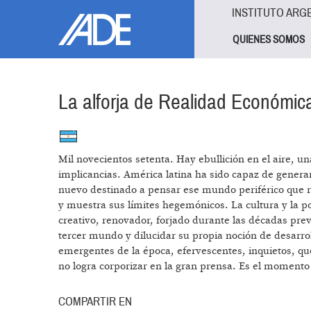
Pasar al contenido principal
Jump to main content
INSTITUTO ARG
QUIENES SOMOS
La alforja de Realidad Económic
Mil novecientos setenta. Hay ebullición en el aire, 
implicancias. América latina ha sido capaz de generar
nuevo destinado a pensar ese mundo periférico que re
y muestra sus límites hegemónicos. La cultura y la pol
creativo, renovador, forjado durante las décadas prev
tercer mundo y dilucidar su propia noción de desarro
emergentes de la época, efervescentes, inquietos, que 
no logra corporizar en la gran prensa. Es el moment
COMPARTIR EN