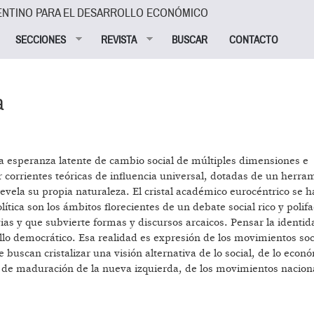
ENTINO PARA EL DESARROLLO ECONÓMICO
SECCIONES
REVISTA
BUSCAR
CONTACTO
a
una esperanza latente de cambio social de múltiples dimensiones e
 corrientes teóricas de influencia universal, dotadas de un herra
vela su propia naturaleza. El cristal académico eurocéntrico se 
ítica son los ámbitos florecientes de un debate social rico y polifa
ias y que subvierte formas y discursos arcaicos. Pensar la identid
llo democrático. Esa realidad es expresión de los movimientos soc
buscan cristalizar una visión alternativa de lo social, de lo econ
o de maduración de la nueva izquierda, de los movimientos nacion