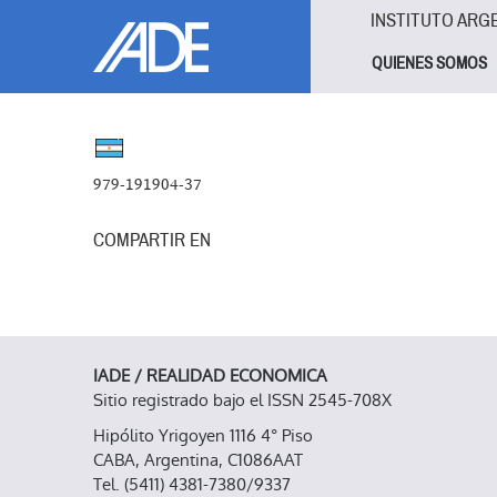
Pasar al contenido principal
Jump to main content
INSTITUTO ARG
QUIENES SOMOS
979-191904-37
COMPARTIR EN
IADE / REALIDAD ECONOMICA
Sitio registrado bajo el ISSN 2545-708X
Hipólito Yrigoyen 1116 4° Piso
CABA, Argentina, C1086AAT
Tel. (5411) 4381-7380/9337