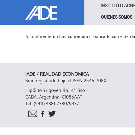
Pasar al contenido principal
Jump to main content
INSTITUTO ARG
QUIENES SOMOS
Actualmente no hay contenido clasificado con este té
IADE / REALIDAD ECONOMICA
Sitio registrado bajo el ISSN 2545-708X
Hipólito Yrigoyen 1116 4° Piso
CABA, Argentina, C1086AAT
Tel. (5411) 4381-7380/9337